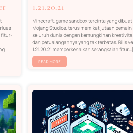
er
1.21.20.21
t
Minecraft, game sandbox tercinta yang dibuat
rluas
Mojang Studios, terus memikat jutaan pemain 
fitur-
seluruh dunia dengan kemungkinan kreativita
dan petualangannya yang tak terbatas. Rilis ve
ng
1.21.20.21 memperkenalkan serangkaian fitur…[.
READ MORE