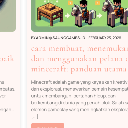
BY
ADMIN@SAUNGGAMES.ID
FEBRUARY 23, 2026
cara membuat, menemuka
baik
dan menggunakan pelana 
minecraft: panduan utama
ena
Minecraft adalah game yang kaya akan kreativ
erbatas,
dan eksplorasi, menawarkan pemain kesempa
ver
untuk membangun, bertahan hidup, dan
berkembang di dunia yang penuh blok. Salah s
dengan…
elemen gameplay yang meningkatkan eksplor
[...]