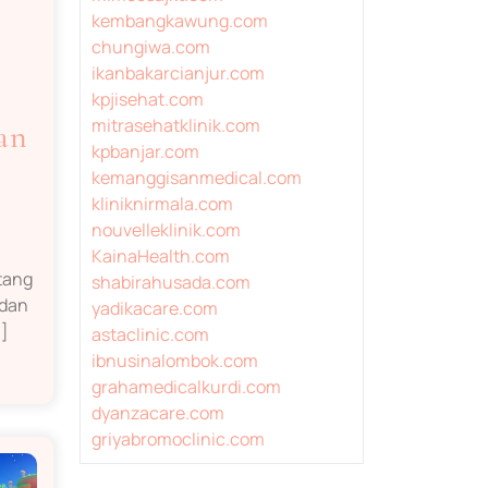
kembangkawung.com
chungiwa.com
ikanbakarcianjur.com
kpjisehat.com
mitrasehatklinik.com
an
kpbanjar.com
kemanggisanmedical.com
kliniknirmala.com
nouvelleklinik.com
KainaHealth.com
tang
shabirahusada.com
 dan
yadikacare.com
.]
astaclinic.com
ibnusinalombok.com
grahamedicalkurdi.com
dyanzacare.com
griyabromoclinic.com