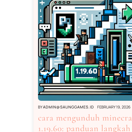
BY
ADMIN@SAUNGGAMES.ID
FEBRUARY 19, 2026
cara mengunduh minecra
1.19.60: panduan langkah