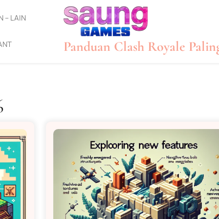
N – LAIN
Panduan Clash Royale Palin
ANT
6