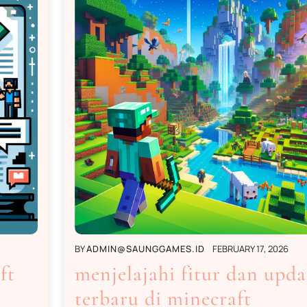
BY
ADMIN@SAUNGGAMES.ID
FEBRUARY 17, 2026
ft
menjelajahi fitur dan upda
terbaru di minecraft