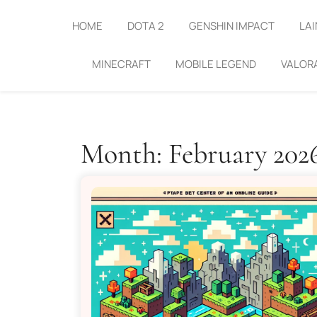
Skip
to
HOME
DOTA 2
GENSHIN IMPACT
LAI
content
MINECRAFT
MOBILE LEGEND
VALOR
Month:
February 202