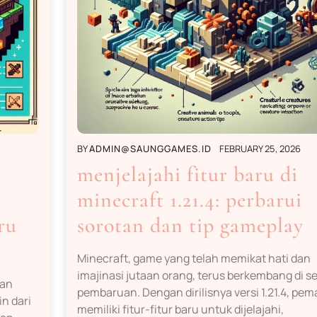
BY
ADMIN@SAUNGGAMES.ID
FEBRUARY 25, 2026
menjelajahi fitur baru di
minecraft 1.21.4: perbarui
ru
sorotan dan tip gameplay
Minecraft, game yang telah memikat hati dan
imajinasi jutaan orang, terus berkembang di se
nan
pembaruan. Dengan dirilisnya versi 1.21.4, pem
in dari
memiliki fitur-fitur baru untuk dijelajahi,