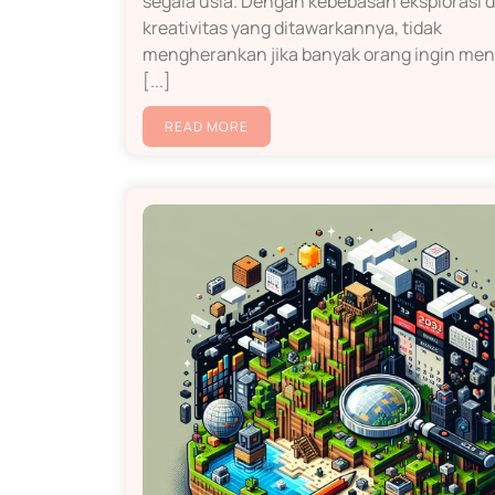
segala usia. Dengan kebebasan eksplorasi 
kreativitas yang ditawarkannya, tidak
mengherankan jika banyak orang ingin me
[...]
READ MORE