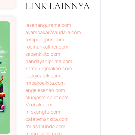
LINK LAINNYA
lesehangurame.com
ayambakar7saudara.com
tempongpns.com
roemahkuliner.com
saoenkkito.com
handayaniprima.com
kampungmakan.com
luckycatck.com
rmbakoelkita.com
angelesehan.com
bluejasminejkt.com
Mrobak.com
miekungfu.com
cafetemankita.com
rmjasabundo.com
mimoosajkt.com