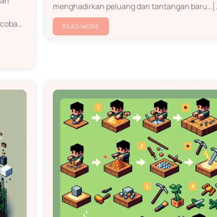
dan
menghadirkan peluang dan tantangan baru…[..
ncoba…
READ MORE