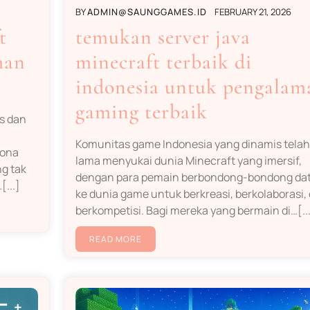
BY
ADMIN@SAUNGGAMES.ID
FEBRUARY 21, 2026
t
temukan server java
man
minecraft terbaik di
indonesia untuk pengalam
gaming terbaik
as dan
Komunitas game Indonesia yang dinamis telah
sona
lama menyukai dunia Minecraft yang imersif,
g tak
dengan para pemain berbondong-bondong da
...]
ke dunia game untuk berkreasi, berkolaborasi,
berkompetisi. Bagi mereka yang bermain di…[..
READ MORE