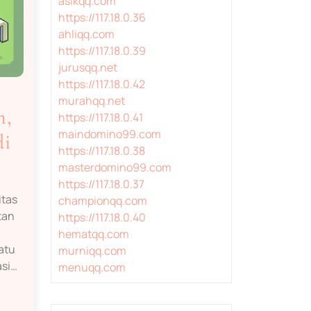
asikqq.com
https://117.18.0.36
ahliqq.com
https://117.18.0.39
jurusqq.net
https://117.18.0.42
murahqq.net
n,
https://117.18.0.41
maindomino99.com
di
https://117.18.0.38
masterdomino99.com
https://117.18.0.37
itas
championqq.com
tan
https://117.18.0.40
hematqq.com
atu
murniqq.com
asi…
menuqq.com