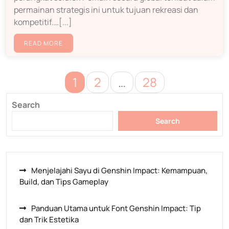
permainan strategis ini untuk tujuan rekreasi dan
kompetitif.…[...]
READ MORE
Posts
1
2
…
28
pagination
Search
Search
Menjelajahi Sayu di Genshin Impact: Kemampuan,
Build, dan Tips Gameplay
Panduan Utama untuk Font Genshin Impact: Tip
dan Trik Estetika