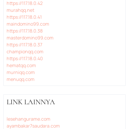
https://117.18.0.42
murahqq.net
https://117.18.0.41
maindomino99.com
https://117.18.0.38
masterdomino99.com
https://117.18.0.37
championqq.com
https://117.18.0.40
hematqq.com
murniqq.com
menuqq.com
LINK LAINNYA
lesehangurame.com
ayambakar7saudara.com