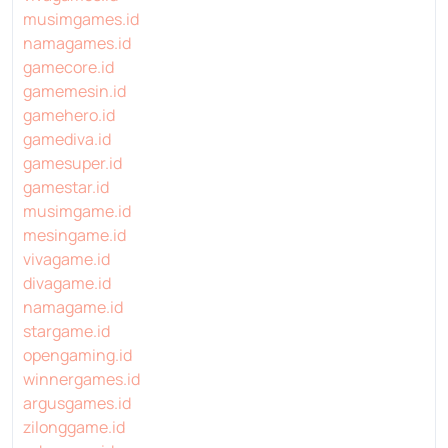
musimgames.id
namagames.id
gamecore.id
gamemesin.id
gamehero.id
gamediva.id
gamesuper.id
gamestar.id
musimgame.id
mesingame.id
vivagame.id
divagame.id
namagame.id
stargame.id
opengaming.id
winnergames.id
argusgames.id
zilonggame.id