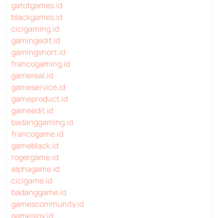
gatotgames.id
blackgames.id
cicigaming.id
gamingedit.id
gamingshort.id
francogaming.id
gamereal.id
gameservice.id
gameproduct.id
gameedit.id
badanggaming.id
francogame.id
gameblack.id
rogergame.id
alphagame.id
cicigame.id
badanggame.id
gamescommunity.id
gamesjoy.id