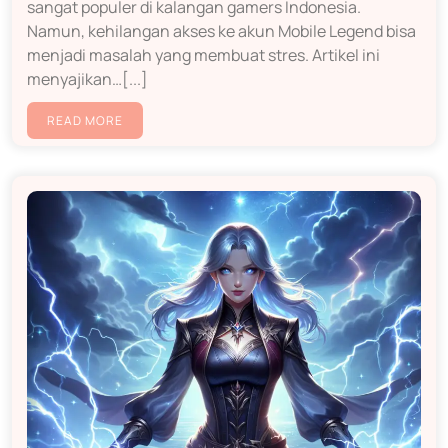
sangat populer di kalangan gamers Indonesia.
Namun, kehilangan akses ke akun Mobile Legend bisa
menjadi masalah yang membuat stres. Artikel ini
menyajikan…[...]
READ MORE