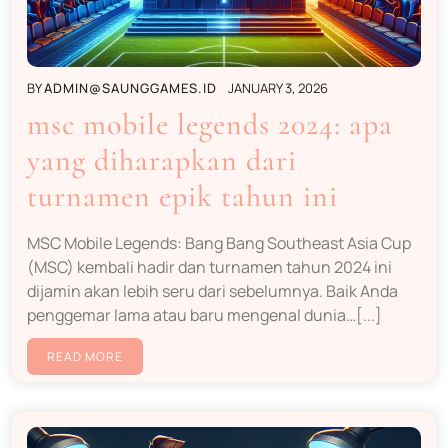
BY
ADMIN@SAUNGGAMES.ID
JANUARY 3, 2026
msc mobile legends 2024: apa
yang diharapkan dari
turnamen epik tahun ini
MSC Mobile Legends: Bang Bang Southeast Asia Cup
(MSC) kembali hadir dan turnamen tahun 2024 ini
dijamin akan lebih seru dari sebelumnya. Baik Anda
penggemar lama atau baru mengenal dunia…[...]
READ MORE