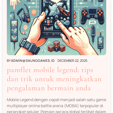
BY
ADMIN@SAUNGGAMES.ID
DECEMBER 22, 2025
pamflet mobile legend: tips
dan trik untuk meningkatkan
pengalaman bermain anda
Mobile Legend dengan cepat menjadi salah satu game
multiplayer online battle arena (MOBA) terpopuler di
perangkat seluler. Pemain secara global terlibat dalam