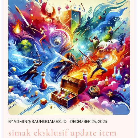
BY
ADMIN@SAUNGGAMES.ID
DECEMBER 24, 2025
simak eksklusif update item