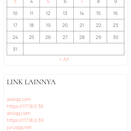
3
4
5
6
7
8
9
10
11
12
13
14
15
16
17
18
19
20
21
22
23
24
25
26
27
28
29
30
31
« Jul
LINK LAINNYA
asikqq.com
https://117.18.0.36
ahliqq.com
https://117.18.0.39
jurusqq.net