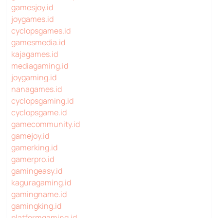
gamesjoy.id
joygames.id
cyclopsgames.id
gamesmedia.id
kajagames.id
mediagaming.id
joygaming.id
nanagames.id
cyclopsgaming.id
cyclopsgame.id
gamecommunity.id
gamejoy.id
gamerking.id
gamerpro.id
gamingeasy.id
kaguragaming.id
gamingname.id
gamingking.id
platformgaming.id