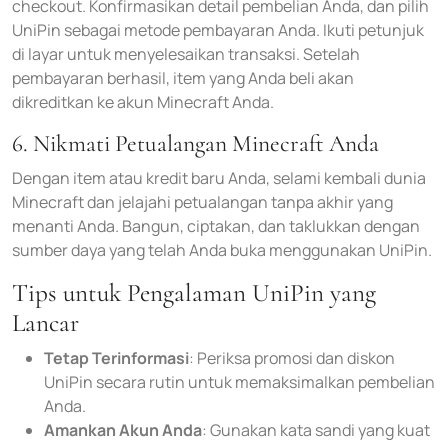
checkout. Konfirmasikan detail pembelian Anda, dan pilih
UniPin sebagai metode pembayaran Anda. Ikuti petunjuk
di layar untuk menyelesaikan transaksi. Setelah
pembayaran berhasil, item yang Anda beli akan
dikreditkan ke akun Minecraft Anda.
6. Nikmati Petualangan Minecraft Anda
Dengan item atau kredit baru Anda, selami kembali dunia
Minecraft dan jelajahi petualangan tanpa akhir yang
menanti Anda. Bangun, ciptakan, dan taklukkan dengan
sumber daya yang telah Anda buka menggunakan UniPin.
Tips untuk Pengalaman UniPin yang
Lancar
Tetap Terinformasi
: Periksa promosi dan diskon
UniPin secara rutin untuk memaksimalkan pembelian
Anda.
Amankan Akun Anda
: Gunakan kata sandi yang kuat