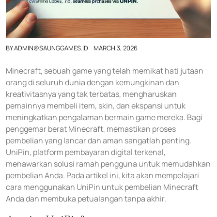
BY
ADMIN@SAUNGGAMES.ID
MARCH 3, 2026
Minecraft, sebuah game yang telah memikat hati jutaan
orang di seluruh dunia dengan kemungkinan dan
kreativitasnya yang tak terbatas, mengharuskan
pemainnya membeli item, skin, dan ekspansi untuk
meningkatkan pengalaman bermain game mereka. Bagi
penggemar berat Minecraft, memastikan proses
pembelian yang lancar dan aman sangatlah penting.
UniPin, platform pembayaran digital terkenal,
menawarkan solusi ramah pengguna untuk memudahkan
pembelian Anda. Pada artikel ini, kita akan mempelajari
cara menggunakan UniPin untuk pembelian Minecraft
Anda dan membuka petualangan tanpa akhir.