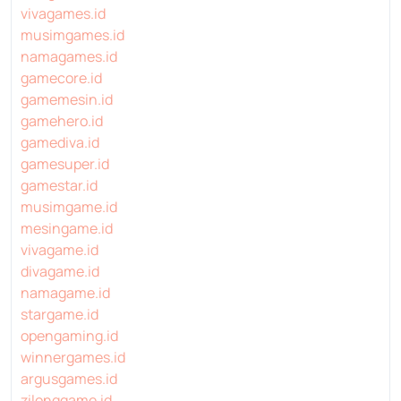
vivagames.id
musimgames.id
namagames.id
gamecore.id
gamemesin.id
gamehero.id
gamediva.id
gamesuper.id
gamestar.id
musimgame.id
mesingame.id
vivagame.id
divagame.id
namagame.id
stargame.id
opengaming.id
winnergames.id
argusgames.id
zilonggame.id