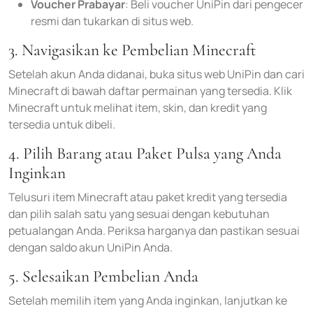
Voucher Prabayar
: Beli voucher UniPin dari pengecer
resmi dan tukarkan di situs web.
3. Navigasikan ke Pembelian Minecraft
Setelah akun Anda didanai, buka situs web UniPin dan cari
Minecraft di bawah daftar permainan yang tersedia. Klik
Minecraft untuk melihat item, skin, dan kredit yang
tersedia untuk dibeli.
4. Pilih Barang atau Paket Pulsa yang Anda
Inginkan
Telusuri item Minecraft atau paket kredit yang tersedia
dan pilih salah satu yang sesuai dengan kebutuhan
petualangan Anda. Periksa harganya dan pastikan sesuai
dengan saldo akun UniPin Anda.
5. Selesaikan Pembelian Anda
Setelah memilih item yang Anda inginkan, lanjutkan ke