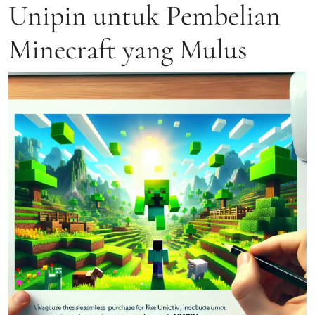
Unipin untuk Pembelian
Minecraft yang Mulus