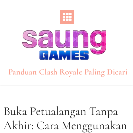
Skip
to
content
Panduan Clash Royale Paling Dicari
Buka Petualangan Tanpa
Akhir: Cara Menggunakan