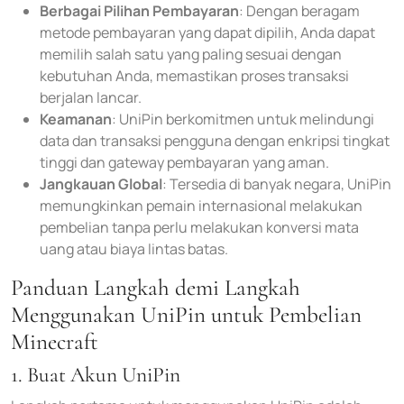
Berbagai Pilihan Pembayaran
: Dengan beragam
metode pembayaran yang dapat dipilih, Anda dapat
memilih salah satu yang paling sesuai dengan
kebutuhan Anda, memastikan proses transaksi
berjalan lancar.
Keamanan
: UniPin berkomitmen untuk melindungi
data dan transaksi pengguna dengan enkripsi tingkat
tinggi dan gateway pembayaran yang aman.
Jangkauan Global
: Tersedia di banyak negara, UniPin
memungkinkan pemain internasional melakukan
pembelian tanpa perlu melakukan konversi mata
uang atau biaya lintas batas.
Panduan Langkah demi Langkah
Menggunakan UniPin untuk Pembelian
Minecraft
1. Buat Akun UniPin