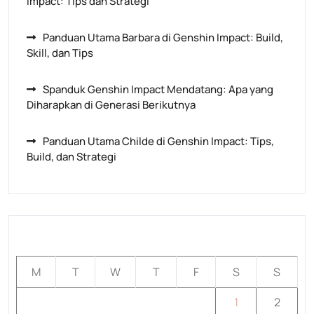
Impact: Tips dan Strategi
Panduan Utama Barbara di Genshin Impact: Build,
Skill, dan Tips
Spanduk Genshin Impact Mendatang: Apa yang
Diharapkan di Generasi Berikutnya
Panduan Utama Childe di Genshin Impact: Tips,
Build, dan Strategi
August 2026
M
T
W
T
F
S
S
1
2