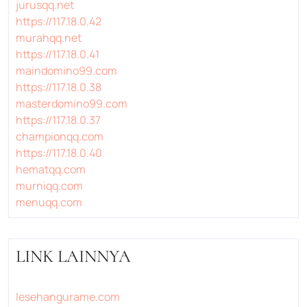
jurusqq.net
https://117.18.0.42
murahqq.net
https://117.18.0.41
maindomino99.com
https://117.18.0.38
masterdomino99.com
https://117.18.0.37
championqq.com
https://117.18.0.40
hematqq.com
murniqq.com
menuqq.com
LINK LAINNYA
lesehangurame.com