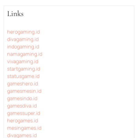
Links
herogaming.id
divagaming.id
indogaming.id
namagaming.id
vivagaming.id
startgaming.id
statusgame.id
gameshero.id
gamesmesin.id
gamesindo.id
gamesdiva.id
gamessuper.id
herogames.id
mesingames.id
divagames.id