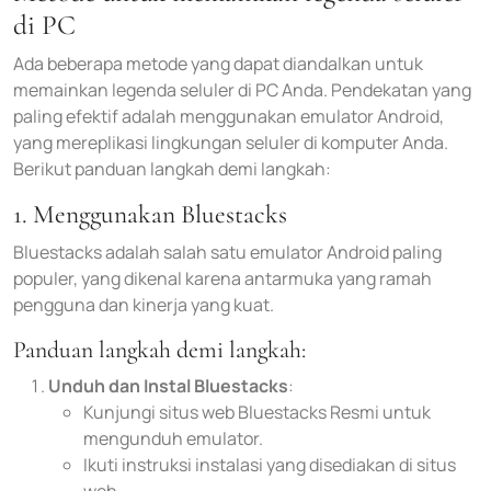
di PC
Ada beberapa metode yang dapat diandalkan untuk
memainkan legenda seluler di PC Anda. Pendekatan yang
paling efektif adalah menggunakan emulator Android,
yang mereplikasi lingkungan seluler di komputer Anda.
Berikut panduan langkah demi langkah:
1. Menggunakan Bluestacks
Bluestacks adalah salah satu emulator Android paling
populer, yang dikenal karena antarmuka yang ramah
pengguna dan kinerja yang kuat.
Panduan langkah demi langkah:
Unduh dan Instal Bluestacks
:
Kunjungi situs web Bluestacks Resmi untuk
mengunduh emulator.
Ikuti instruksi instalasi yang disediakan di situs