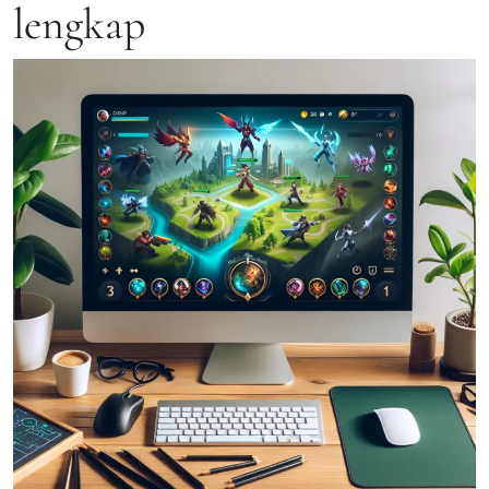
lengkap