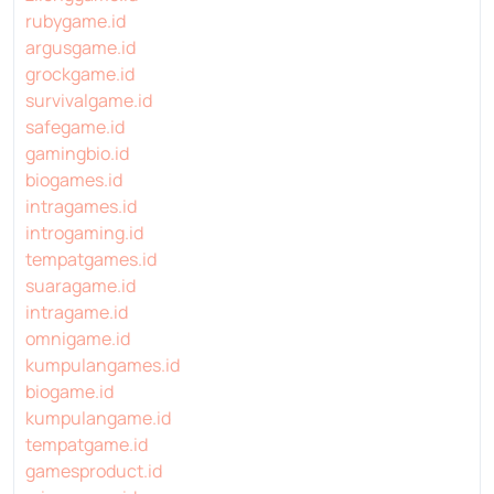
rubygame.id
argusgame.id
grockgame.id
survivalgame.id
safegame.id
gamingbio.id
biogames.id
intragames.id
introgaming.id
tempatgames.id
suaragame.id
intragame.id
omnigame.id
kumpulangames.id
biogame.id
kumpulangame.id
tempatgame.id
gamesproduct.id