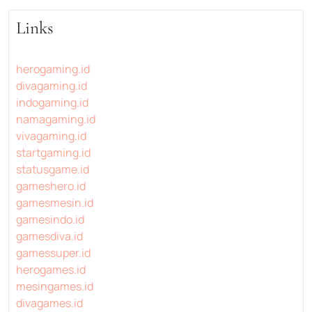
Links
herogaming.id
divagaming.id
indogaming.id
namagaming.id
vivagaming.id
startgaming.id
statusgame.id
gameshero.id
gamesmesin.id
gamesindo.id
gamesdiva.id
gamessuper.id
herogames.id
mesingames.id
divagames.id