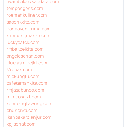
ayambakar7saudara.com
tempongpns.com
roemahkuliner.com
saoenkkito.com
handayaniprima.com
kampungmakan.com
luckycatck.com
rmbakoelkita.com
angelesehan.com
bluejasminejkt.com
Mrobak.com
miekungfu.com
cafetemankita.com
rmjasabundo.com
mimoosajkt.com
kembangkawung.com
chungiwa.com
ikanbakarcianjur.com
kpjisehat.com