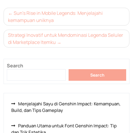
Post
Sun’s Rise in Mobile Legends: Menjelajahi
navigation
kemampuan uniknya
Strategi Inovatif untuk Mendominasi Legenda Seluler
di Marketplace Itemku
Search
Search
Menjelajahi Sayu di Genshin Impact: Kemampuan,
Build, dan Tips Gameplay
Panduan Utama untuk Font Genshin Impact: Tip
dan Trik Estetika