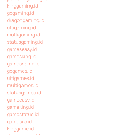
kinggaming.id
gogaming.id
dragongaming.id
ultigaming.id
multigaming.id
statusgaming.id
gameseasy.id
gamesking.id
gamesname.id
gogames.id
ultigames.id
multigames.id
statusgames.id
gameeasy.id
gameking.id
gamestatus.id
gamepro.id
kinggame.id