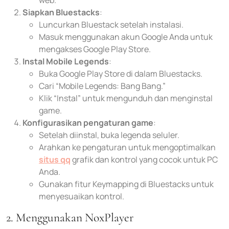
web.
Siapkan Bluestacks
:
Luncurkan Bluestack setelah instalasi.
Masuk menggunakan akun Google Anda untuk
mengakses Google Play Store.
Instal Mobile Legends
:
Buka Google Play Store di dalam Bluestacks.
Cari “Mobile Legends: Bang Bang.”
Klik “Instal” untuk mengunduh dan menginstal
game.
Konfigurasikan pengaturan game
:
Setelah diinstal, buka legenda seluler.
Arahkan ke pengaturan untuk mengoptimalkan
situs qq
grafik dan kontrol yang cocok untuk PC
Anda.
Gunakan fitur Keymapping di Bluestacks untuk
menyesuaikan kontrol.
2. Menggunakan NoxPlayer