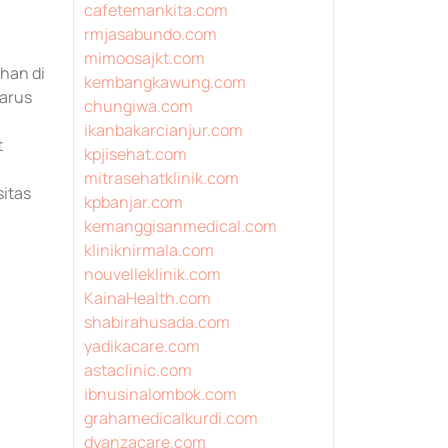
cafetemankita.com
rmjasabundo.com
mimoosajkt.com
han di
kembangkawung.com
harus
chungiwa.com
ikanbakarcianjur.com
t
kpjisehat.com
mitrasehatklinik.com
sitas
kpbanjar.com
kemanggisanmedical.com
kliniknirmala.com
nouvelleklinik.com
KainaHealth.com
shabirahusada.com
yadikacare.com
astaclinic.com
ibnusinalombok.com
grahamedicalkurdi.com
dyanzacare.com