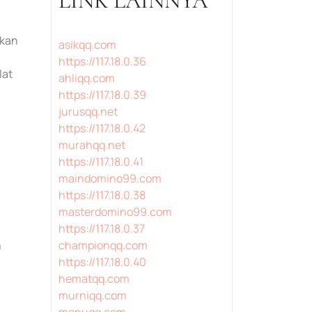
LINK LAINNYA
rkan
asikqq.com
https://117.18.0.36
lat
ahliqq.com
https://117.18.0.39
jurusqq.net
https://117.18.0.42
murahqq.net
https://117.18.0.41
maindomino99.com
https://117.18.0.38
masterdomino99.com
https://117.18.0.37
n
championqq.com
https://117.18.0.40
hematqq.com
murniqq.com
menuqq.com