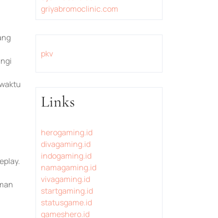
griyabromoclinic.com
ang
pkv
ungi
 waktu
Links
herogaming.id
divagaming.id
indogaming.id
eplay.
namagaming.id
vivagaming.id
aman
startgaming.id
statusgame.id
gameshero.id