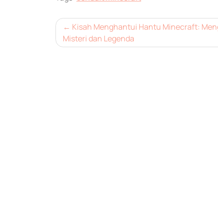
Post
Kisah Menghantui Hantu Minecraft: Me
Misteri dan Legenda
navigation