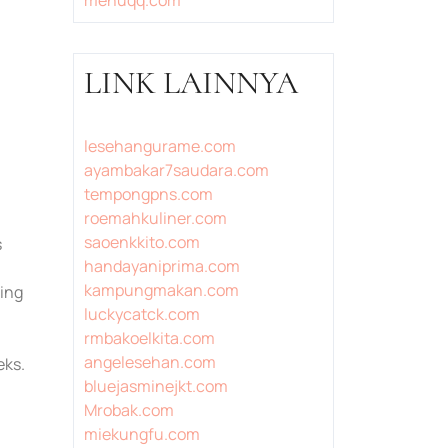
LINK LAINNYA
lesehangurame.com
ayambakar7saudara.com
tempongpns.com
roemahkuliner.com
saoenkkito.com
s
handayaniprima.com
kampungmakan.com
ring
luckycatck.com
rmbakoelkita.com
angelesehan.com
eks.
bluejasminejkt.com
Mrobak.com
miekungfu.com