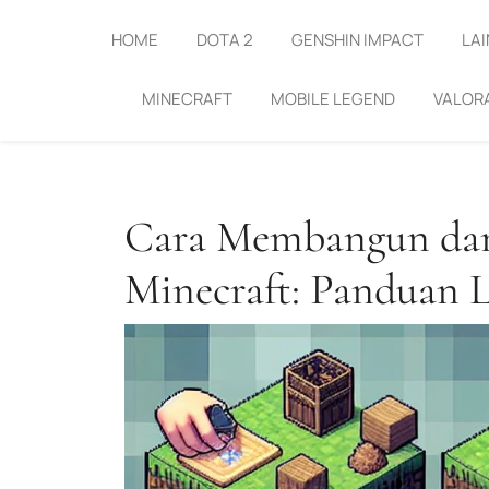
Skip
to
HOME
DOTA 2
GENSHIN IMPACT
LAI
content
MINECRAFT
MOBILE LEGEND
VALOR
Cara Membangun dan
Minecraft: Panduan 