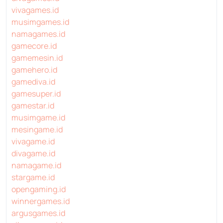
vivagames.id
musimgames.id
namagames.id
gamecore.id
gamemesin.id
gamehero.id
gamediva.id
gamesuper.id
gamestar.id
musimgame.id
mesingame.id
vivagame.id
divagame.id
namagame.id
stargame.id
opengaming.id
winnergames.id
argusgames.id