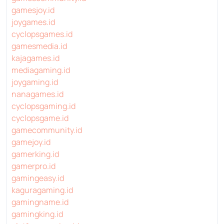
gamesjoy.id
joygames.id
cyclopsgames.id
gamesmedia.id
kajagames.id
mediagaming.id
joygaming.id
nanagames.id
cyclopsgaming.id
cyclopsgame.id
gamecommunity.id
gamejoy.id
gamerking.id
gamerpro.id
gamingeasy.id
kaguragaming.id
gamingname.id
gamingking.id