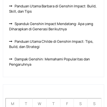
Panduan Utama Barbara di Genshin Impact: Build,
Skill, dan Tips
Spanduk Genshin Impact Mendatang: Apa yang
Diharapkan di Generasi Berikutnya
Panduan Utama Childe di Genshin Impact: Tips,
Build, dan Strategi
Dampak Genshin: Memahami Popularitas dan
Pengaruhnya
July 2026
M
T
W
T
F
S
S