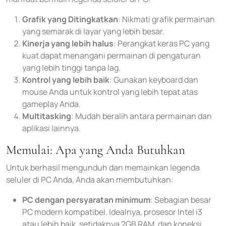
Grafik yang Ditingkatkan
: Nikmati grafik permainan
yang semarak di layar yang lebih besar.
Kinerja yang lebih halus
: Perangkat keras PC yang
kuat dapat menangani permainan di pengaturan
yang lebih tinggi tanpa lag.
Kontrol yang lebih baik
: Gunakan keyboard dan
mouse Anda untuk kontrol yang lebih tepat atas
gameplay Anda.
Multitasking
: Mudah beralih antara permainan dan
aplikasi lainnya.
Memulai: Apa yang Anda Butuhkan
Untuk berhasil mengunduh dan memainkan legenda
seluler di PC Anda, Anda akan membutuhkan:
PC dengan persyaratan minimum
: Sebagian besar
PC modern kompatibel. Idealnya, prosesor Intel i3
atau lebih baik, setidaknya 2GB RAM, dan koneksi