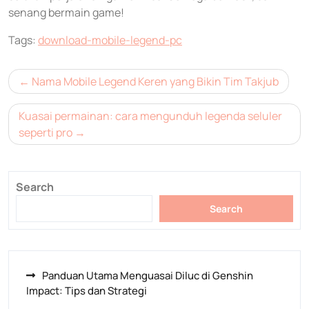
senang bermain game!
Tags:
download-mobile-legend-pc
Post
Nama Mobile Legend Keren yang Bikin Tim Takjub
navigation
Kuasai permainan: cara mengunduh legenda seluler
seperti pro
Search
Search
Panduan Utama Menguasai Diluc di Genshin
Impact: Tips dan Strategi