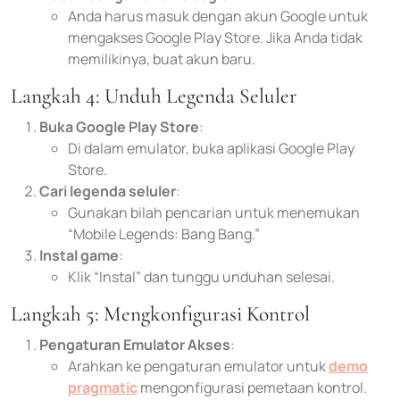
Anda harus masuk dengan akun Google untuk
mengakses Google Play Store. Jika Anda tidak
memilikinya, buat akun baru.
Langkah 4: Unduh Legenda Seluler
Buka Google Play Store
:
Di dalam emulator, buka aplikasi Google Play
Store.
Cari legenda seluler
:
Gunakan bilah pencarian untuk menemukan
“Mobile Legends: Bang Bang.”
Instal game
:
Klik “Instal” dan tunggu unduhan selesai.
Langkah 5: Mengkonfigurasi Kontrol
Pengaturan Emulator Akses
:
Arahkan ke pengaturan emulator untuk
demo
pragmatic
mengonfigurasi pemetaan kontrol.