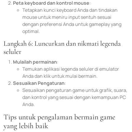
Peta keyboard dan kontrol mouse
:
Tetapkan kunci keyboard Anda dan tindakan
mouse untuk meniru input sentuh sesuai
dengan preferensi Anda untuk gameplay yang
optimal.
Langkah 6: Luncurkan dan nikmati legenda
seluler
Mulailah permainan
:
Temukan aplikasi legenda seluler di emulator
Anda dan klik untuk mulai bermain.
Sesuaikan Pengaturan
:
Sesuaikan pengaturan game untuk grafik, suara,
dan kontrol yang sesuai dengan kemampuan PC
Anda.
Tips untuk pengalaman bermain game
yang lebih baik