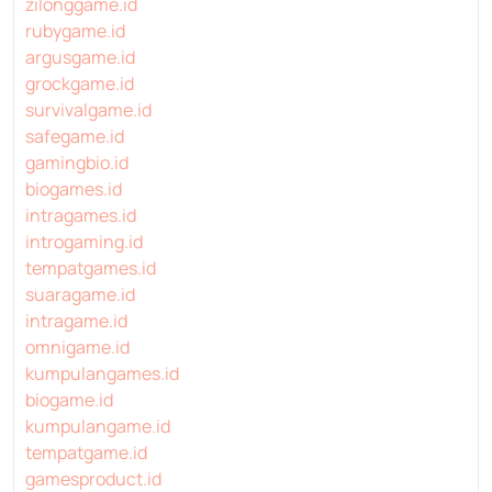
zilonggame.id
rubygame.id
argusgame.id
grockgame.id
survivalgame.id
safegame.id
gamingbio.id
biogames.id
intragames.id
introgaming.id
tempatgames.id
suaragame.id
intragame.id
omnigame.id
kumpulangames.id
biogame.id
kumpulangame.id
tempatgame.id
gamesproduct.id