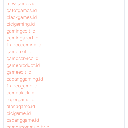
miyagames.id
gatotgames.id
blackgames.id
cicigaming.id
gamingedit.id
gamingshort.id
francogaming.id
gamereal.id
gameservice.id
gameproduct.id
gameedit.id
badanggaming.id
francogame.id
gameblack.id
rogergame.id
alphagame.id
cicigame.id
badanggame.id
gamescommunity.id