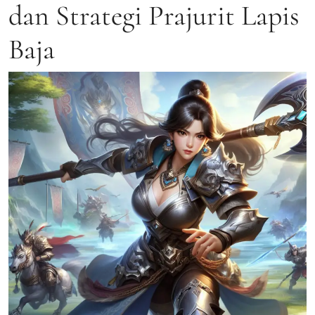
dan Strategi Prajurit Lapis
Baja