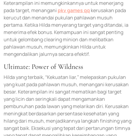
Keterampilan ini memungkinkannya untuk menerjang
pada target, menangani
pkv games qq
kerusakan pada
kerucut dan menandai pukulan pahlawan musuh
pertama. Ketika Hilda menyerang target yang ditandai, ia
menerima efek bonus. Kemampuan ini sangat penting
untuk gelombang clearing minion dan melibatkan
pahlawan musuh, memungkinkan Hilda untuk
mengendalikan jalurnya secara efektif.
Ultimate: Power of Wildness
Hilda yang terbaik, “Kekuatan liar,” melepaskan pukulan
yang kuat pada pahlawan musuh, menangani kerusakan
besar. Keterampilan ini sangat mematikan bagi target
yang licin dan seringkali dapat mengamankan
pembunuhan pada lawan yang melarikan diri. Kerusakan
meningkat berdasarkan persentase kesehatan yang
hilang dari musuh, menjadikannya langkah finishing yang
sangat baik. Eksekusi yang tepat dari pertarungan timnya
yang tepat dapat mengalihkan keseimbangan yang