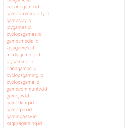
badanggame.id
gamescommunity.id
gamesjoy.id
joygames.id
cyclopsgames.id
gamesmedia.id
kajagames.id
mediagaming.id
joygaming.id
nanagames.id
cyclopsgaming.id
cyclopsgame.id
gamecommunity.id
gamejoy.id
gamerking.id
gamerpro.id
gamingeasy.id
kaguragaming.id