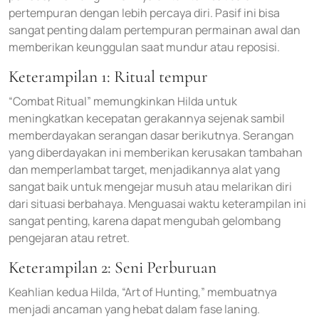
pertempuran dengan lebih percaya diri. Pasif ini bisa
sangat penting dalam pertempuran permainan awal dan
memberikan keunggulan saat mundur atau reposisi.
Keterampilan 1: Ritual tempur
“Combat Ritual” memungkinkan Hilda untuk
meningkatkan kecepatan gerakannya sejenak sambil
memberdayakan serangan dasar berikutnya. Serangan
yang diberdayakan ini memberikan kerusakan tambahan
dan memperlambat target, menjadikannya alat yang
sangat baik untuk mengejar musuh atau melarikan diri
dari situasi berbahaya. Menguasai waktu keterampilan ini
sangat penting, karena dapat mengubah gelombang
pengejaran atau retret.
Keterampilan 2: Seni Perburuan
Keahlian kedua Hilda, “Art of Hunting,” membuatnya
menjadi ancaman yang hebat dalam fase laning.