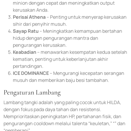
minion dengan cepat dan meningkatkan output
kerusakan Anda.
Perisai Athena
– Penting untuk menyerap kerusakan
sihir dari penyihir musuh.
Sayap Ratu
– Meningkatkan kemampuan bertahan
hidup dengan pengurangan mantra dan
pengurangan kerusakan.
Keabadian
– menawarkan kesempatan kedua setelah
kematian, penting untuk keberlanjutan akhir
pertandingan.
ICE DOMINANCE
– Mengurangi kecepatan serangan
musuh dan memberikan baju besi tambahan.
Pengaturan Lambang
Lambang tangki adalah yang paling cocok untuk HILDA,
dengan fokus pada daya tahan dan resistensi.
Memprioritaskan peningkatan HP, pertahanan fisik, dan
pengurangan cooldown melalui talenta “keuletan,” “” dan
“pemberani”.