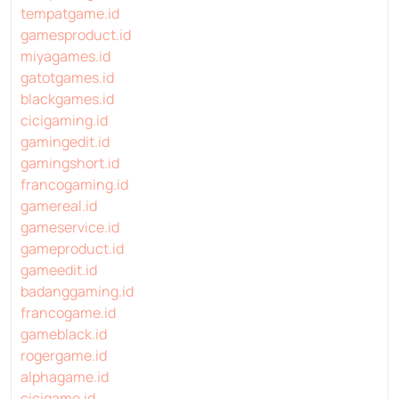
tempatgame.id
gamesproduct.id
miyagames.id
gatotgames.id
blackgames.id
cicigaming.id
gamingedit.id
gamingshort.id
francogaming.id
gamereal.id
gameservice.id
gameproduct.id
gameedit.id
badanggaming.id
francogame.id
gameblack.id
rogergame.id
alphagame.id
cicigame.id