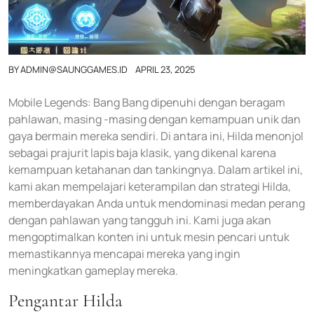
BY
ADMIN@SAUNGGAMES.ID
APRIL 23, 2025
Mobile Legends: Bang Bang dipenuhi dengan beragam
pahlawan, masing -masing dengan kemampuan unik dan
gaya bermain mereka sendiri. Di antara ini, Hilda menonjol
sebagai prajurit lapis baja klasik, yang dikenal karena
kemampuan ketahanan dan tankingnya. Dalam artikel ini,
kami akan mempelajari keterampilan dan strategi Hilda,
memberdayakan Anda untuk mendominasi medan perang
dengan pahlawan yang tangguh ini. Kami juga akan
mengoptimalkan konten ini untuk mesin pencari untuk
memastikannya mencapai mereka yang ingin
meningkatkan gameplay mereka.
Pengantar Hilda