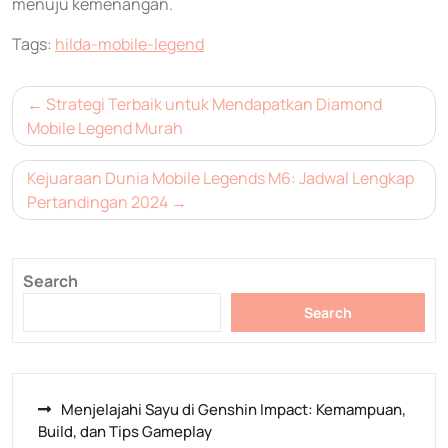
menuju kemenangan.
Tags:
hilda-mobile-legend
Post
Strategi Terbaik untuk Mendapatkan Diamond
navigation
Mobile Legend Murah
Kejuaraan Dunia Mobile Legends M6: Jadwal Lengkap
Pertandingan 2024
Search
Search
Menjelajahi Sayu di Genshin Impact: Kemampuan,
Build, dan Tips Gameplay