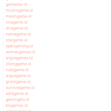
gamestar.id
musimgame.id
mesingame.id
vivagame.id
divagame.id
namagame.id
stargame.id
opengaming.id
winnergames.id
argusgames.id
zilonggame.id
rubygame.id
argusgame.id
grockgame.id
survivalgame.id
safegame.id
gamingbio.id
biogames.id