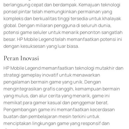
berlangsung cepat dan berdampak. Kemajuan teknologi
ponsel pintar telah memungkinkan permainan yang
kompleks dan berkualitas tinggi tersedia untuk khalayak
global. Dengan miliaran pengguna di seluruh dunia,
potensi game seluler untuk menarik penonton sangatlah
besar. HP Mobile Legend telah memanfaatkan potensi ini
dengan kesuksesan yang luar biasa.
Peran Inovasi
HP Mobile Legend memanfaatkan teknologi mutakhir dan
strategi gameplay inovatif untuk menawarkan
pengalaman bermain game yang unik. Dengan
mengintegrasikan grafis canggih, kemampuan bermain
yang mulus, dan alur cerita yang menarik, game ini
memikat para gamer kasual dan penggemar berat.
Pengembangan game ini memanfaatkan kecerdasan
buatan dan pembelajaran mesin terkini untuk
menciptakan lingkungan game yang responsif dan