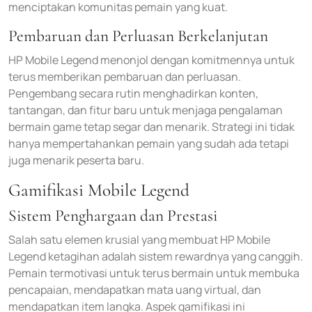
menciptakan komunitas pemain yang kuat.
Pembaruan dan Perluasan Berkelanjutan
HP Mobile Legend menonjol dengan komitmennya untuk
terus memberikan pembaruan dan perluasan.
Pengembang secara rutin menghadirkan konten,
tantangan, dan fitur baru untuk menjaga pengalaman
bermain game tetap segar dan menarik. Strategi ini tidak
hanya mempertahankan pemain yang sudah ada tetapi
juga menarik peserta baru.
Gamifikasi Mobile Legend
Sistem Penghargaan dan Prestasi
Salah satu elemen krusial yang membuat HP Mobile
Legend ketagihan adalah sistem rewardnya yang canggih.
Pemain termotivasi untuk terus bermain untuk membuka
pencapaian, mendapatkan mata uang virtual, dan
mendapatkan item langka. Aspek gamifikasi ini