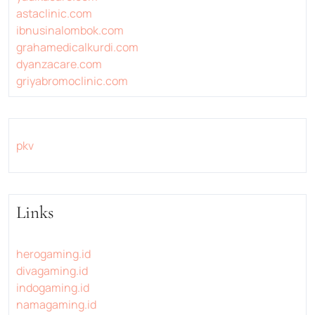
astaclinic.com
ibnusinalombok.com
grahamedicalkurdi.com
dyanzacare.com
griyabromoclinic.com
pkv
Links
herogaming.id
divagaming.id
indogaming.id
namagaming.id