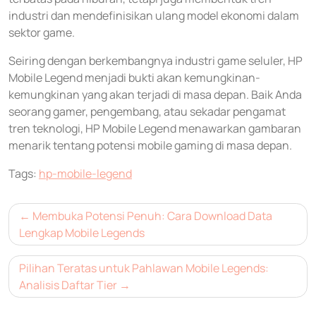
industri dan mendefinisikan ulang model ekonomi dalam
sektor game.
Seiring dengan berkembangnya industri game seluler, HP
Mobile Legend menjadi bukti akan kemungkinan-
kemungkinan yang akan terjadi di masa depan. Baik Anda
seorang gamer, pengembang, atau sekadar pengamat
tren teknologi, HP Mobile Legend menawarkan gambaran
menarik tentang potensi mobile gaming di masa depan.
Tags:
hp-mobile-legend
Post
Membuka Potensi Penuh: Cara Download Data
navigation
Lengkap Mobile Legends
Pilihan Teratas untuk Pahlawan Mobile Legends:
Analisis Daftar Tier