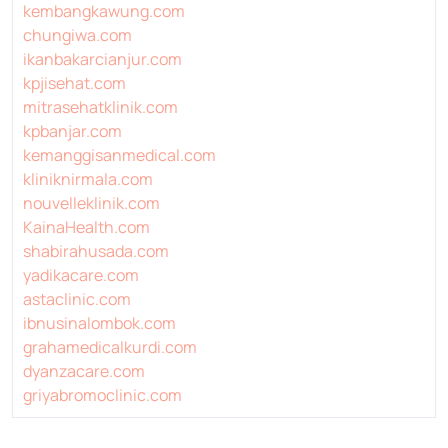
kembangkawung.com
chungiwa.com
ikanbakarcianjur.com
kpjisehat.com
mitrasehatklinik.com
kpbanjar.com
kemanggisanmedical.com
kliniknirmala.com
nouvelleklinik.com
KainaHealth.com
shabirahusada.com
yadikacare.com
astaclinic.com
ibnusinalombok.com
grahamedicalkurdi.com
dyanzacare.com
griyabromoclinic.com