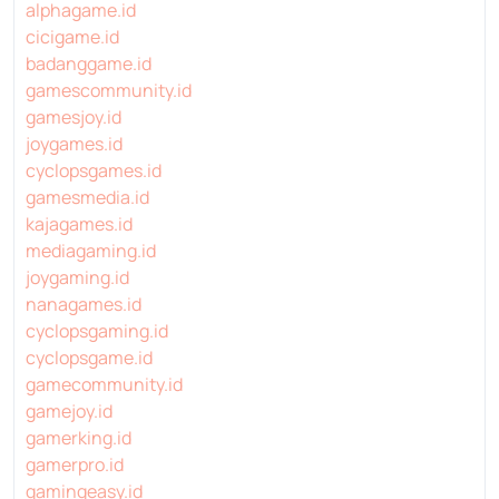
alphagame.id
cicigame.id
badanggame.id
gamescommunity.id
gamesjoy.id
joygames.id
cyclopsgames.id
gamesmedia.id
kajagames.id
mediagaming.id
joygaming.id
nanagames.id
cyclopsgaming.id
cyclopsgame.id
gamecommunity.id
gamejoy.id
gamerking.id
gamerpro.id
gamingeasy.id