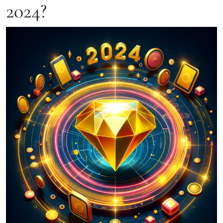
2024?