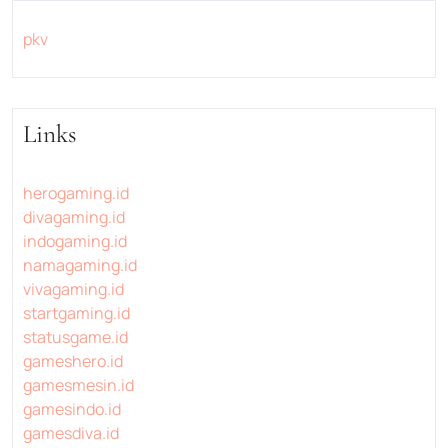
pkv
Links
herogaming.id
divagaming.id
indogaming.id
namagaming.id
vivagaming.id
startgaming.id
statusgame.id
gameshero.id
gamesmesin.id
gamesindo.id
gamesdiva.id