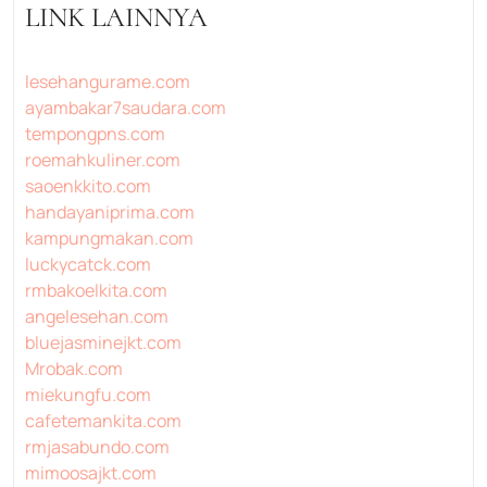
LINK LAINNYA
lesehangurame.com
ayambakar7saudara.com
tempongpns.com
roemahkuliner.com
saoenkkito.com
handayaniprima.com
kampungmakan.com
luckycatck.com
rmbakoelkita.com
angelesehan.com
bluejasminejkt.com
Mrobak.com
miekungfu.com
cafetemankita.com
rmjasabundo.com
mimoosajkt.com