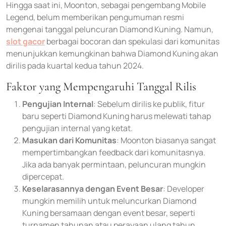
Hingga saat ini, Moonton, sebagai pengembang Mobile
Legend, belum memberikan pengumuman resmi
mengenai tanggal peluncuran Diamond Kuning. Namun,
slot gacor
berbagai bocoran dan spekulasi dari komunitas
menunjukkan kemungkinan bahwa Diamond Kuning akan
dirilis pada kuartal kedua tahun 2024.
Faktor yang Mempengaruhi Tanggal Rilis
Pengujian Internal
: Sebelum dirilis ke publik, fitur
baru seperti Diamond Kuning harus melewati tahap
pengujian internal yang ketat.
Masukan dari Komunitas
: Moonton biasanya sangat
mempertimbangkan feedback dari komunitasnya.
Jika ada banyak permintaan, peluncuran mungkin
dipercepat.
Keselarasannya dengan Event Besar
: Developer
mungkin memilih untuk meluncurkan Diamond
Kuning bersamaan dengan event besar, seperti
turnamen tahunan atau perayaan ulang tahun