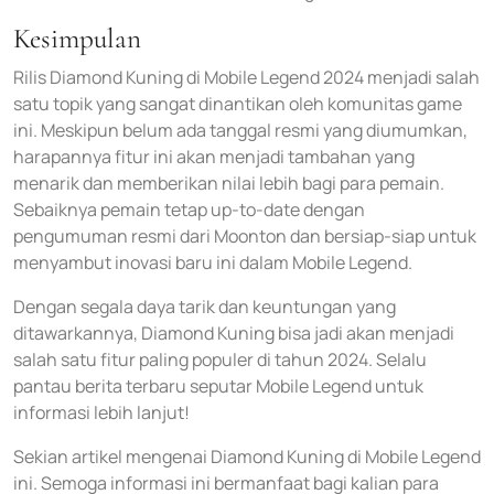
Kesimpulan
Rilis Diamond Kuning di Mobile Legend 2024 menjadi salah
satu topik yang sangat dinantikan oleh komunitas game
ini. Meskipun belum ada tanggal resmi yang diumumkan,
harapannya fitur ini akan menjadi tambahan yang
menarik dan memberikan nilai lebih bagi para pemain.
Sebaiknya pemain tetap up-to-date dengan
pengumuman resmi dari Moonton dan bersiap-siap untuk
menyambut inovasi baru ini dalam Mobile Legend.
Dengan segala daya tarik dan keuntungan yang
ditawarkannya, Diamond Kuning bisa jadi akan menjadi
salah satu fitur paling populer di tahun 2024. Selalu
pantau berita terbaru seputar Mobile Legend untuk
informasi lebih lanjut!
Sekian artikel mengenai Diamond Kuning di Mobile Legend
ini. Semoga informasi ini bermanfaat bagi kalian para