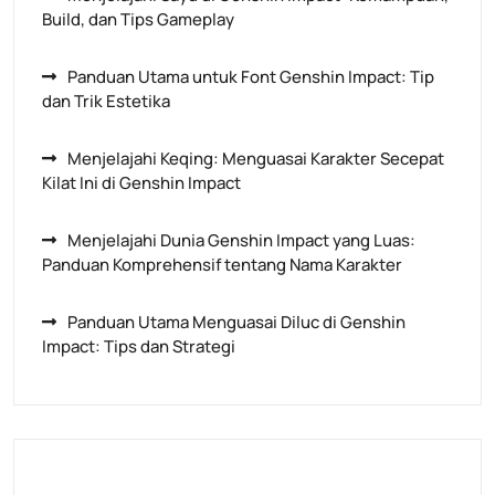
Build, dan Tips Gameplay
Panduan Utama untuk Font Genshin Impact: Tip
dan Trik Estetika
Menjelajahi Keqing: Menguasai Karakter Secepat
Kilat Ini di Genshin Impact
Menjelajahi Dunia Genshin Impact yang Luas:
Panduan Komprehensif tentang Nama Karakter
Panduan Utama Menguasai Diluc di Genshin
Impact: Tips dan Strategi
August 2026