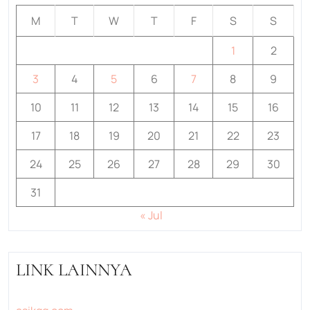
M
T
W
T
F
S
S
1
2
3
4
5
6
7
8
9
10
11
12
13
14
15
16
17
18
19
20
21
22
23
24
25
26
27
28
29
30
31
« Jul
LINK LAINNYA