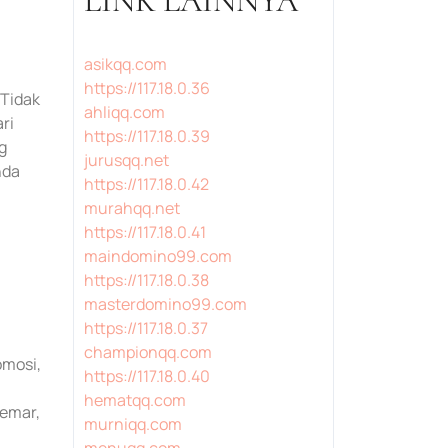
LINK LAINNYA
asikqq.com
https://117.18.0.36
 Tidak
ahliqq.com
ri
https://117.18.0.39
g
jurusqq.net
nda
https://117.18.0.42
murahqq.net
https://117.18.0.41
maindomino99.com
https://117.18.0.38
masterdomino99.com
https://117.18.0.37
championqq.com
mosi,
https://117.18.0.40
hematqq.com
emar,
murniqq.com
menuqq.com