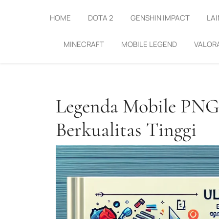
Skip
to
HOME
DOTA 2
GENSHIN IMPACT
LAI
content
MINECRAFT
MOBILE LEGEND
VALOR
Legenda Mobile PNG
Berkualitas Tinggi