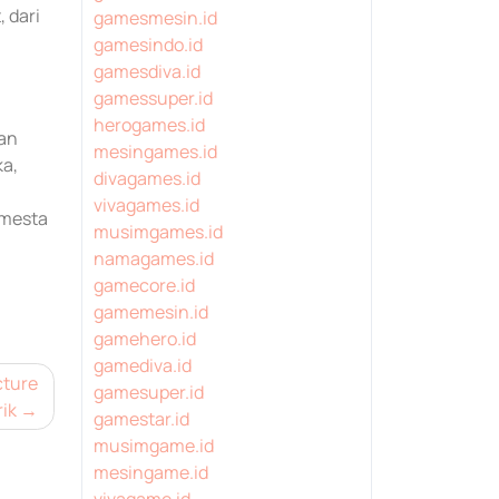
 dari
gamesmesin.id
gamesindo.id
gamesdiva.id
gamessuper.id
herogames.id
man
mesingames.id
ka,
divagames.id
vivagames.id
emesta
musimgames.id
namagames.id
gamecore.id
gamemesin.id
gamehero.id
gamediva.id
cture
gamesuper.id
ik
gamestar.id
musimgame.id
mesingame.id
vivagame.id