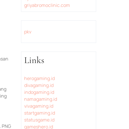
griyabromoclinic.com
pkv
Links
asan
herogaming.id
divagaming.id
ang
indogaming.id
ing
namagaming.id
vivagaming.id
startgaming.id
statusgame.id
. PNG
gameshero.id