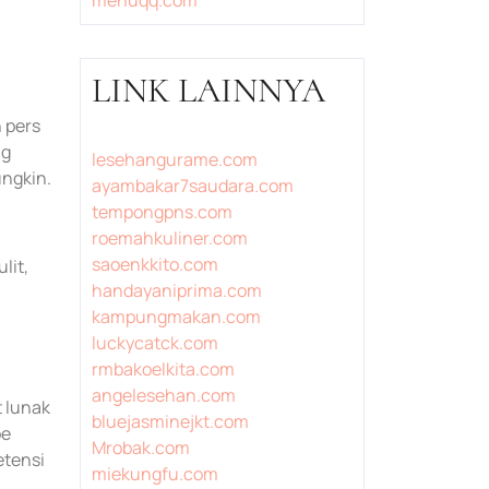
LINK LAINNYA
 pers
ng
lesehangurame.com
ungkin.
ayambakar7saudara.com
tempongpns.com
roemahkuliner.com
saoenkkito.com
lit,
handayaniprima.com
kampungmakan.com
luckycatck.com
rmbakoelkita.com
angelesehan.com
 lunak
bluejasminejkt.com
be
Mrobak.com
etensi
miekungfu.com