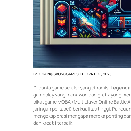
BY
ADMIN@SAUNGGAMES.ID
APRIL 26, 2025
Di dunia game seluler yang dinamis,
Legenda 
gameplay yang menawan dan grafik yang men
pikat game MOBA (Multiplayer Online Battle 
jaringan portabel) berkualitas tinggi. Pandua
mengeksplorasi mengapa mereka penting da
dan kreatif terbaik.