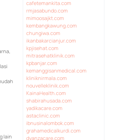
cafetemankita.com
rmjasabundo.com
mimoosajkt.com
kembangkawung.com
chungiwa.com
ikanbakarcianjur.com
kpjisehat.com
arna,
mitrasehatklinik.com
kpbanjar.com
lasi
kemanggisanmedical.com
kliniknirmala.com
 mudah
nouvelleklinik.com
KainaHealth.com
shabirahusada.com
yadikacare.com
astaclinic.com
ibnusinalombok.com
grahamedicalkurdi.com
 lain
dyanzacare.com