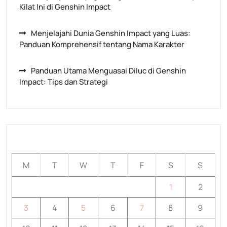
Kilat Ini di Genshin Impact
Menjelajahi Dunia Genshin Impact yang Luas:
Panduan Komprehensif tentang Nama Karakter
Panduan Utama Menguasai Diluc di Genshin
Impact: Tips dan Strategi
August 2026
M
T
W
T
F
S
S
1
2
3
4
5
6
7
8
9