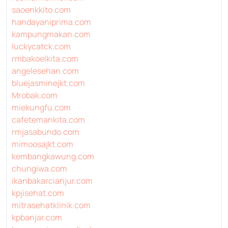
saoenkkito.com
handayaniprima.com
kampungmakan.com
luckycatck.com
rmbakoelkita.com
angelesehan.com
bluejasminejkt.com
Mrobak.com
miekungfu.com
cafetemankita.com
rmjasabundo.com
mimoosajkt.com
kembangkawung.com
chungiwa.com
ikanbakarcianjur.com
kpjisehat.com
mitrasehatklinik.com
kpbanjar.com