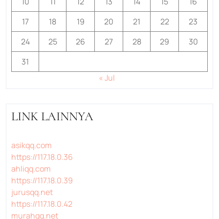
10
11
12
13
14
15
16
17
18
19
20
21
22
23
24
25
26
27
28
29
30
31
« Jul
LINK LAINNYA
asikqq.com
https://117.18.0.36
ahliqq.com
https://117.18.0.39
jurusqq.net
https://117.18.0.42
murahqq.net