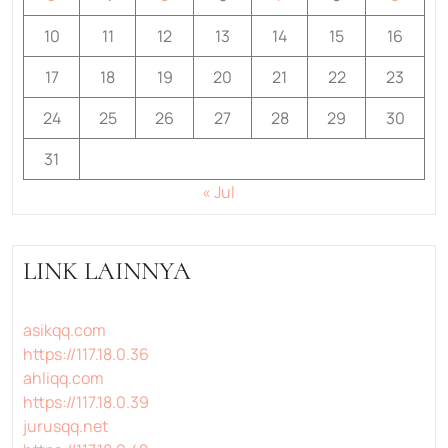
10
11
12
13
14
15
16
17
18
19
20
21
22
23
24
25
26
27
28
29
30
31
« Jul
LINK LAINNYA
asikqq.com
https://117.18.0.36
ahliqq.com
https://117.18.0.39
jurusqq.net