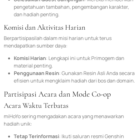
pengetahuan tambahan, pengembangan karakter,
dan hadiah penting.
Komisi dan Aktivitas Harian
Berpartisipasilah dalam misi harian untuk terus
mendapatkan sumber daya:
Komisi Harian
: Lengkapi ini untuk Primogem dan
material penting.
Penggunaan Resin
: Gunakan Resin Asli Anda secara
efisien untuk mengklaim hadiah dari bos dan domain.
Partisipasi Acara dan Mode Co-op
Acara Waktu Terbatas
miHoYo sering mengadakan acara yang menawarkan
hadiah unik:
Tetap Terinformasi
: Ikuti saluran resmi Genshin