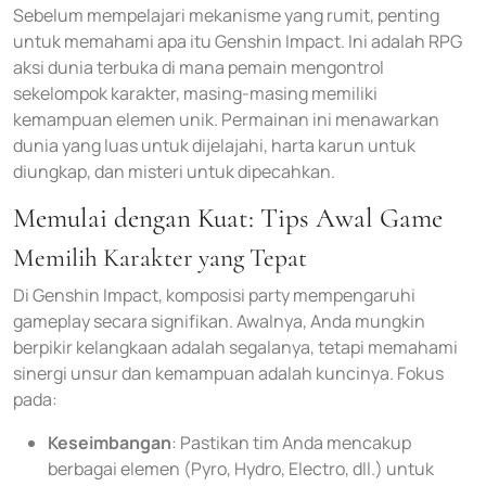
Sebelum mempelajari mekanisme yang rumit, penting
untuk memahami apa itu Genshin Impact. Ini adalah RPG
aksi dunia terbuka di mana pemain mengontrol
sekelompok karakter, masing-masing memiliki
kemampuan elemen unik. Permainan ini menawarkan
dunia yang luas untuk dijelajahi, harta karun untuk
diungkap, dan misteri untuk dipecahkan.
Memulai dengan Kuat: Tips Awal Game
Memilih Karakter yang Tepat
Di Genshin Impact, komposisi party mempengaruhi
gameplay secara signifikan. Awalnya, Anda mungkin
berpikir kelangkaan adalah segalanya, tetapi memahami
sinergi unsur dan kemampuan adalah kuncinya. Fokus
pada:
Keseimbangan
: Pastikan tim Anda mencakup
berbagai elemen (Pyro, Hydro, Electro, dll.) untuk