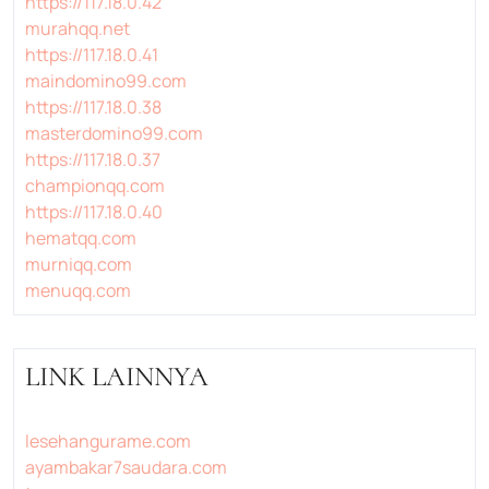
https://117.18.0.42
murahqq.net
https://117.18.0.41
maindomino99.com
https://117.18.0.38
masterdomino99.com
https://117.18.0.37
championqq.com
https://117.18.0.40
hematqq.com
murniqq.com
menuqq.com
LINK LAINNYA
lesehangurame.com
ayambakar7saudara.com