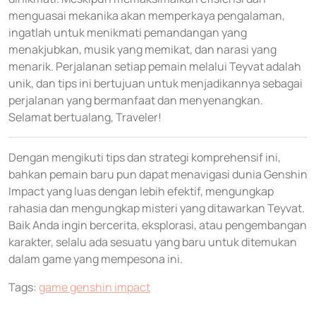
menguasai mekanika akan memperkaya pengalaman,
ingatlah untuk menikmati pemandangan yang
menakjubkan, musik yang memikat, dan narasi yang
menarik. Perjalanan setiap pemain melalui Teyvat adalah
unik, dan tips ini bertujuan untuk menjadikannya sebagai
perjalanan yang bermanfaat dan menyenangkan.
Selamat bertualang, Traveler!
Dengan mengikuti tips dan strategi komprehensif ini,
bahkan pemain baru pun dapat menavigasi dunia Genshin
Impact yang luas dengan lebih efektif, mengungkap
rahasia dan mengungkap misteri yang ditawarkan Teyvat.
Baik Anda ingin bercerita, eksplorasi, atau pengembangan
karakter, selalu ada sesuatu yang baru untuk ditemukan
dalam game yang mempesona ini.
Tags:
game genshin impact