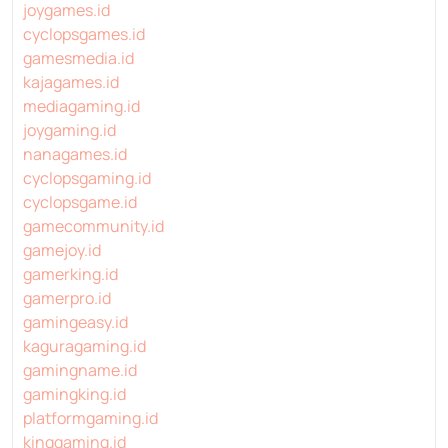
joygames.id
cyclopsgames.id
gamesmedia.id
kajagames.id
mediagaming.id
joygaming.id
nanagames.id
cyclopsgaming.id
cyclopsgame.id
gamecommunity.id
gamejoy.id
gamerking.id
gamerpro.id
gamingeasy.id
kaguragaming.id
gamingname.id
gamingking.id
platformgaming.id
kinggaming.id