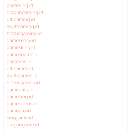
gogaming.id
dragongaming.id
ultigaming.id
multigaming.id
statusgaming.id
gameseasy.id
gamesking.id
gamesname.id
gogames.id
ultigames.id
multigames.id
statusgames.id
gameeasy.id
gameking.id
gamestatus.id
gamepro.id
kinggame.id
dragongame.id