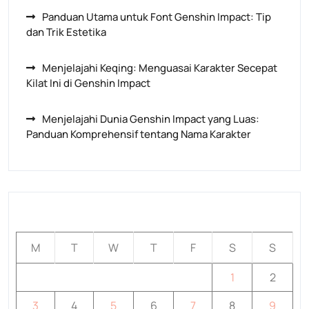
Panduan Utama untuk Font Genshin Impact: Tip
dan Trik Estetika
Menjelajahi Keqing: Menguasai Karakter Secepat
Kilat Ini di Genshin Impact
Menjelajahi Dunia Genshin Impact yang Luas:
Panduan Komprehensif tentang Nama Karakter
August 2026
M
T
W
T
F
S
S
1
2
3
4
5
6
7
8
9