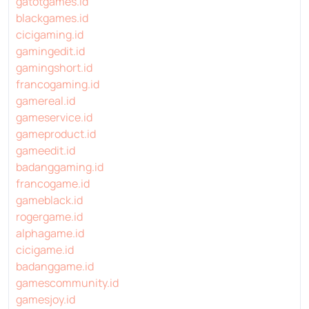
gatotgames.id
blackgames.id
cicigaming.id
gamingedit.id
gamingshort.id
francogaming.id
gamereal.id
gameservice.id
gameproduct.id
gameedit.id
badanggaming.id
francogame.id
gameblack.id
rogergame.id
alphagame.id
cicigame.id
badanggame.id
gamescommunity.id
gamesjoy.id