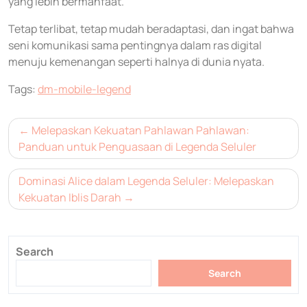
yang lebih bermanfaat.
Tetap terlibat, tetap mudah beradaptasi, dan ingat bahwa
seni komunikasi sama pentingnya dalam ras digital
menuju kemenangan seperti halnya di dunia nyata.
Tags:
dm-mobile-legend
Post
Melepaskan Kekuatan Pahlawan Pahlawan:
navigation
Panduan untuk Penguasaan di Legenda Seluler
Dominasi Alice dalam Legenda Seluler: Melepaskan
Kekuatan Iblis Darah
Search
Search