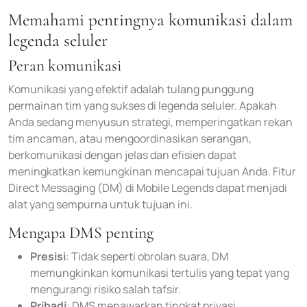
Memahami pentingnya komunikasi dalam
legenda seluler
Peran komunikasi
Komunikasi yang efektif adalah tulang punggung
permainan tim yang sukses di legenda seluler. Apakah
Anda sedang menyusun strategi, memperingatkan rekan
tim ancaman, atau mengoordinasikan serangan,
berkomunikasi dengan jelas dan efisien dapat
meningkatkan kemungkinan mencapai tujuan Anda. Fitur
Direct Messaging (DM) di Mobile Legends dapat menjadi
alat yang sempurna untuk tujuan ini.
Mengapa DMS penting
Presisi
: Tidak seperti obrolan suara, DM
memungkinkan komunikasi tertulis yang tepat yang
mengurangi risiko salah tafsir.
Pribadi
: DMS menawarkan tingkat privasi,