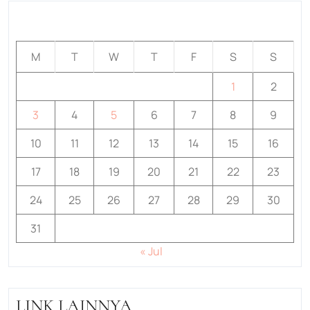
August 2026
M
T
W
T
F
S
S
1
2
3
4
5
6
7
8
9
10
11
12
13
14
15
16
17
18
19
20
21
22
23
24
25
26
27
28
29
30
31
« Jul
LINK LAINNYA