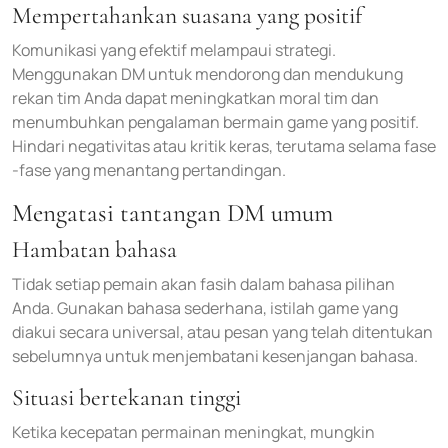
Mempertahankan suasana yang positif
Komunikasi yang efektif melampaui strategi.
Menggunakan DM untuk mendorong dan mendukung
rekan tim Anda dapat meningkatkan moral tim dan
menumbuhkan pengalaman bermain game yang positif.
Hindari negativitas atau kritik keras, terutama selama fase
-fase yang menantang pertandingan.
Mengatasi tantangan DM umum
Hambatan bahasa
Tidak setiap pemain akan fasih dalam bahasa pilihan
Anda. Gunakan bahasa sederhana, istilah game yang
diakui secara universal, atau pesan yang telah ditentukan
sebelumnya untuk menjembatani kesenjangan bahasa.
Situasi bertekanan tinggi
Ketika kecepatan permainan meningkat, mungkin