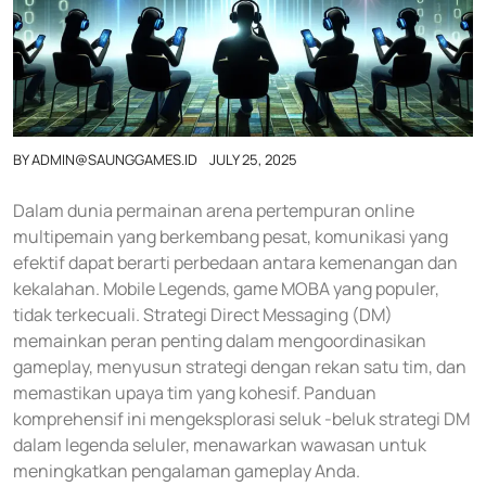
BY
ADMIN@SAUNGGAMES.ID
JULY 25, 2025
Dalam dunia permainan arena pertempuran online
multipemain yang berkembang pesat, komunikasi yang
efektif dapat berarti perbedaan antara kemenangan dan
kekalahan. Mobile Legends, game MOBA yang populer,
tidak terkecuali. Strategi Direct Messaging (DM)
memainkan peran penting dalam mengoordinasikan
gameplay, menyusun strategi dengan rekan satu tim, dan
memastikan upaya tim yang kohesif. Panduan
komprehensif ini mengeksplorasi seluk -beluk strategi DM
dalam legenda seluler, menawarkan wawasan untuk
meningkatkan pengalaman gameplay Anda.