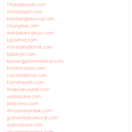
rmjasabundo.com
mimoosajkt.com
kembangkawung.com
chungiwa.com
ikanbakarcianjur.com
kpjisehat.com
mitrasehatklinik.com
kpbanjar.com
kemanggisanmedical.com
kliniknirmala.com
nouvelleklinik.com
KainaHealth.com
shabirahusada.com
yadikacare.com
astaclinic.com
ibnusinalombok.com
grahamedicalkurdi.com
dyanzacare.com
griyabromoclinic.com