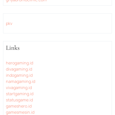
pkv
Links
herogaming.id
divagaming.id
indogaming.id
namagaming.id
vivagaming.id
startgaming.id
statusgame.id
gameshero.id
gamesmesin.id