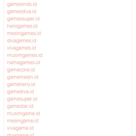
gamesindo.id
gamesdiva.id
gamessuper.id
herogames.id
mesingames.id
divagames.id
vivagames.id
musimgames.id
namagames.id
gamecore.id
gamemesin.id
gamehero.id
gamediva.id
gamesuper.id
gamestar.id
musimgame.id
mesingame.id
vivagame.id
divagame.id