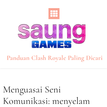
Skip
to
content
Panduan Clash Royale Paling Dicari
Menguasai Seni
Komunikasi: menyelam