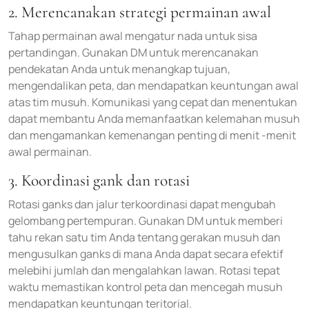
2. Merencanakan strategi permainan awal
Tahap permainan awal mengatur nada untuk sisa
pertandingan. Gunakan DM untuk merencanakan
pendekatan Anda untuk menangkap tujuan,
mengendalikan peta, dan mendapatkan keuntungan awal
atas tim musuh. Komunikasi yang cepat dan menentukan
dapat membantu Anda memanfaatkan kelemahan musuh
dan mengamankan kemenangan penting di menit -menit
awal permainan.
3. Koordinasi gank dan rotasi
Rotasi ganks dan jalur terkoordinasi dapat mengubah
gelombang pertempuran. Gunakan DM untuk memberi
tahu rekan satu tim Anda tentang gerakan musuh dan
mengusulkan ganks di mana Anda dapat secara efektif
melebihi jumlah dan mengalahkan lawan. Rotasi tepat
waktu memastikan kontrol peta dan mencegah musuh
mendapatkan keuntungan teritorial.