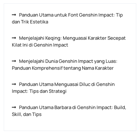
Panduan Utama untuk Font Genshin Impact: Tip
dan Trik Estetika
Menjelajahi Keqing: Menguasai Karakter Secepat
Kilat Ini di Genshin Impact
Menjelajahi Dunia Genshin Impact yang Luas:
Panduan Komprehensif tentang Nama Karakter
Panduan Utama Menguasai Diluc di Genshin
Impact: Tips dan Strategi
Panduan Utama Barbara di Genshin Impact: Build,
Skill, dan Tips