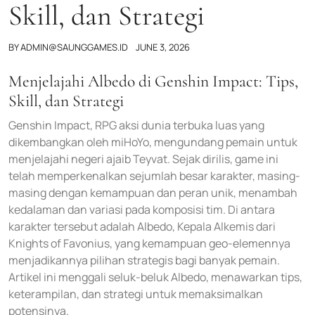
Skill, dan Strategi
BY
ADMIN@SAUNGGAMES.ID
JUNE 3, 2026
Menjelajahi Albedo di Genshin Impact: Tips,
Skill, dan Strategi
Genshin Impact, RPG aksi dunia terbuka luas yang
dikembangkan oleh miHoYo, mengundang pemain untuk
menjelajahi negeri ajaib Teyvat. Sejak dirilis, game ini
telah memperkenalkan sejumlah besar karakter, masing-
masing dengan kemampuan dan peran unik, menambah
kedalaman dan variasi pada komposisi tim. Di antara
karakter tersebut adalah Albedo, Kepala Alkemis dari
Knights of Favonius, yang kemampuan geo-elemennya
menjadikannya pilihan strategis bagi banyak pemain.
Artikel ini menggali seluk-beluk Albedo, menawarkan tips,
keterampilan, dan strategi untuk memaksimalkan
potensinya.