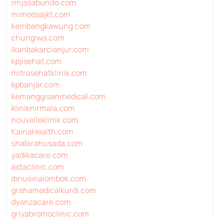
rmjasabundo.com
mimoosajkt.com
kembangkawung.com
chungiwa.com
ikanbakarcianjur.com
kpjisehat.com
mitrasehatklinik.com
kpbanjar.com
kemanggisanmedical.com
kliniknirmala.com
nouvelleklinik.com
KainaHealth.com
shabirahusada.com
yadikacare.com
astaclinic.com
ibnusinalombok.com
grahamedicalkurdi.com
dyanzacare.com
griyabromoclinic.com