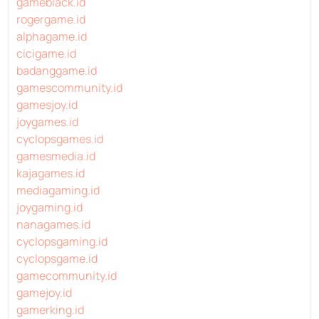
gameblack.id
rogergame.id
alphagame.id
cicigame.id
badanggame.id
gamescommunity.id
gamesjoy.id
joygames.id
cyclopsgames.id
gamesmedia.id
kajagames.id
mediagaming.id
joygaming.id
nanagames.id
cyclopsgaming.id
cyclopsgame.id
gamecommunity.id
gamejoy.id
gamerking.id