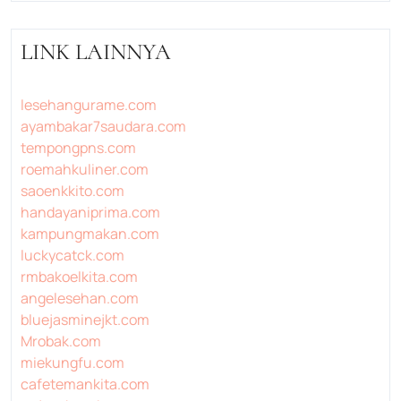
LINK LAINNYA
lesehangurame.com
ayambakar7saudara.com
tempongpns.com
roemahkuliner.com
saoenkkito.com
handayaniprima.com
kampungmakan.com
luckycatck.com
rmbakoelkita.com
angelesehan.com
bluejasminejkt.com
Mrobak.com
miekungfu.com
cafetemankita.com