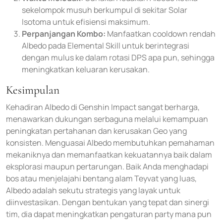
sekelompok musuh berkumpul di sekitar Solar
Isotoma untuk efisiensi maksimum.
Perpanjangan Kombo:
Manfaatkan cooldown rendah
Albedo pada Elemental Skill untuk berintegrasi
dengan mulus ke dalam rotasi DPS apa pun, sehingga
meningkatkan keluaran kerusakan.
Kesimpulan
Kehadiran Albedo di Genshin Impact sangat berharga,
menawarkan dukungan serbaguna melalui kemampuan
peningkatan pertahanan dan kerusakan Geo yang
konsisten. Menguasai Albedo membutuhkan pemahaman
mekaniknya dan memanfaatkan kekuatannya baik dalam
eksplorasi maupun pertarungan. Baik Anda menghadapi
bos atau menjelajahi bentang alam Teyvat yang luas,
Albedo adalah sekutu strategis yang layak untuk
diinvestasikan. Dengan bentukan yang tepat dan sinergi
tim, dia dapat meningkatkan pengaturan party mana pun