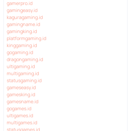
gamerpro.id
gamingeasy.id
kaguragaming.id
gamingname.id
gamingking.id
platformgaming.id
kinggaming.id
gogaming.id
dragongaming.id
ultigaming.id
multigaming.id
statusgaming.id
gameseasy.id
gamesking.id
gamesname.id
gogames.id
ultigames.id
multigames.id
statusgames.id