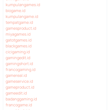
kumpulangames.id
biogame.id
kumpulangame.id
tempatgame.id
gamesproduct.id
miyagames.id
gatotgames.id
blackgames.id
cicigaming.id
gamingedit.id
gamingshort.id
francogaming.id
gamereal.id
gameservice.id
gameproduct.id
gameedit.id
badanggaming.id
francogame.id