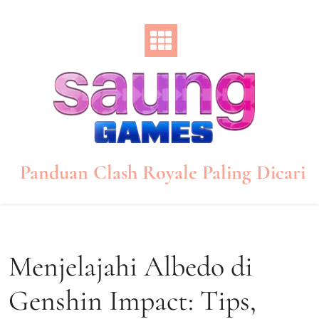
Skip
to
content
Panduan Clash Royale Paling Dicari
Menjelajahi Albedo di
Genshin Impact: Tips,