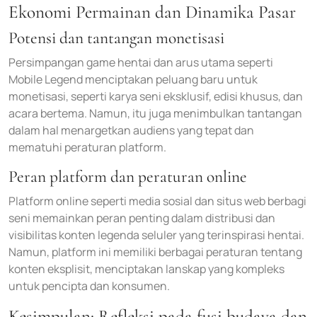
Ekonomi Permainan dan Dinamika Pasar
Potensi dan tantangan monetisasi
Persimpangan game hentai dan arus utama seperti
Mobile Legend menciptakan peluang baru untuk
monetisasi, seperti karya seni eksklusif, edisi khusus, dan
acara bertema. Namun, itu juga menimbulkan tantangan
dalam hal menargetkan audiens yang tepat dan
mematuhi peraturan platform.
Peran platform dan peraturan online
Platform online seperti media sosial dan situs web berbagi
seni memainkan peran penting dalam distribusi dan
visibilitas konten legenda seluler yang terinspirasi hentai.
Namun, platform ini memiliki berbagai peraturan tentang
konten eksplisit, menciptakan lanskap yang kompleks
untuk pencipta dan konsumen.
Kesimpulan: Refleksi pada fusi budaya dan