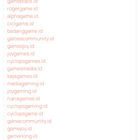
gameblack.id
rogergame.id
alphagame.id
cicigame.id
badanggame.id
gamescommunity.id
gamesjoy.id
joygames.id
cyclopsgames.id
gamesmedia.id
kajagames.id
mediagaming.id
joygaming.id
nanagames.id
cyclopsgaming.id
cyclopsgame.id
gamecommunity.id
gamejoy.id
gamerking.id