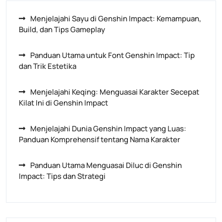
Menjelajahi Sayu di Genshin Impact: Kemampuan,
Build, dan Tips Gameplay
Panduan Utama untuk Font Genshin Impact: Tip
dan Trik Estetika
Menjelajahi Keqing: Menguasai Karakter Secepat
Kilat Ini di Genshin Impact
Menjelajahi Dunia Genshin Impact yang Luas:
Panduan Komprehensif tentang Nama Karakter
Panduan Utama Menguasai Diluc di Genshin
Impact: Tips dan Strategi