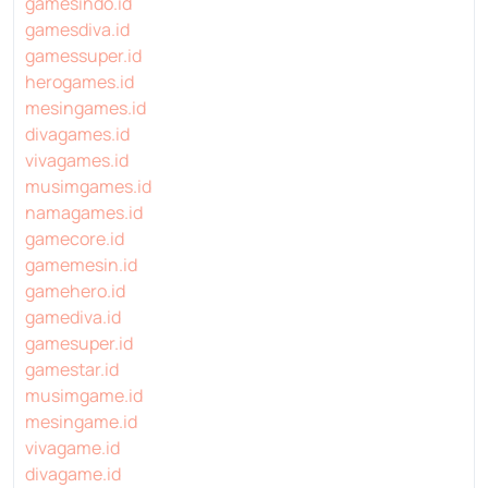
gamesindo.id
gamesdiva.id
gamessuper.id
herogames.id
mesingames.id
divagames.id
vivagames.id
musimgames.id
namagames.id
gamecore.id
gamemesin.id
gamehero.id
gamediva.id
gamesuper.id
gamestar.id
musimgame.id
mesingame.id
vivagame.id
divagame.id