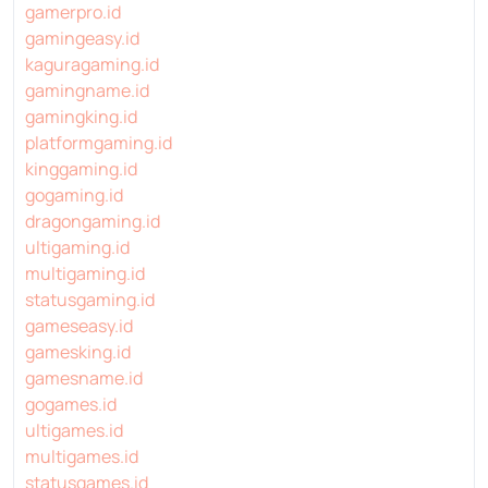
gamerpro.id
gamingeasy.id
kaguragaming.id
gamingname.id
gamingking.id
platformgaming.id
kinggaming.id
gogaming.id
dragongaming.id
ultigaming.id
multigaming.id
statusgaming.id
gameseasy.id
gamesking.id
gamesname.id
gogames.id
ultigames.id
multigames.id
statusgames.id