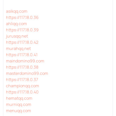
asikqq.com
https://117.18.0.36
ahliqq.com
https://117.18.0.39
jurusqq.net
https://117.18.0.42
murahqq.net
https://117.18.0.41
maindomino99.com
https://117.18.0.38
masterdomino99.com
https://117.18.0.37
championqq.com
https://117.18.0.40
hematqq.com
murniqq.com
menuqq.com