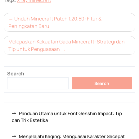
Tags:
x ray minecraft
Post
Unduh Minecraft Patch 1.20.50: Fitur &
navigation
Peningkatan Baru
Melepaskan Kekuatan Gada Minecraft: Strategi dan
Tip untuk Penguasaan
Search
Search
Panduan Utama untuk Font Genshin Impact: Tip
dan Trik Estetika
Menjelajahi Keqing: Menguasai Karakter Secepat