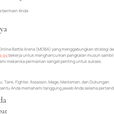
a bermain Anda
nya
 Online Battle Arena (MOBA) yang menggabungkan strategi da
s qq
bekerja untuk menghancurkan pangkalan musuh sambil
ami mekanika permainan sangat penting untuk sukses.
tu: Tank, Fighter, Assassin, Mage, Marksman, dan Dukungan.
antu Anda memahami tanggung jawab Anda selama pertand
da
pat