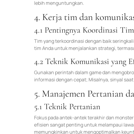
lebih menguntungkan.
4. Kerja tim dan komunika
4.1 Pentingnya Koordinasi Tim
Tim yang terkoordinasi dengan baik seringkali
tim Anda untuk menjalankan strategi, term
4.2 Teknik Komunikasi yang Ef
Gunakan perintah dalam game dan mengobr
informasi dengan cepat; Misalnya, sinyal sa
5. Manajemen Pertanian d
5.1 Teknik Pertanian
Fokus pada antek-antek terakhir dan monst
efisien sangat penting untuk melampaui lawan
memungkinkan untuk mengoptimalkan keunt