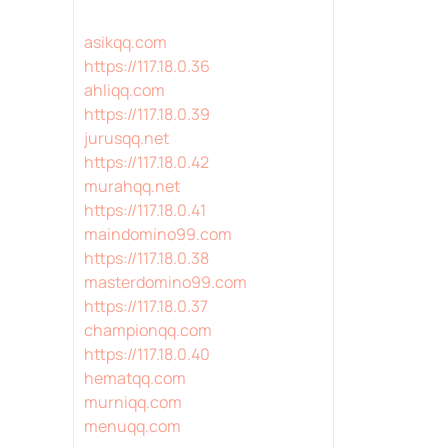
asikqq.com
https://117.18.0.36
ahliqq.com
https://117.18.0.39
jurusqq.net
https://117.18.0.42
murahqq.net
https://117.18.0.41
maindomino99.com
https://117.18.0.38
masterdomino99.com
https://117.18.0.37
championqq.com
https://117.18.0.40
hematqq.com
murniqq.com
menuqq.com