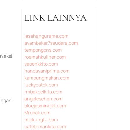
LINK LAINNYA
lesehangurame.com
ayambakar7saudara.com
tempongpns.com
n aksi
roemahkuliner.com
saoenkkito.com
handayaniprima.com
kampungmakan.com
luckycatck.com
rmbakoelkita.com
angelesehan.com
ingan.
bluejasminejkt.com
Mrobak.com
miekungfu.com
cafetemankita.com