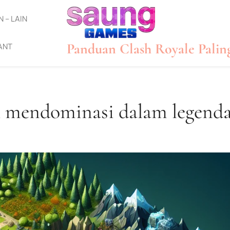
N – LAIN
Panduan Clash Royale Palin
ANT
k mendominasi dalam legend