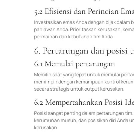
5.2 Efisiensi dan Perincian Em
Investasikan emas Anda dengan bijak dalam
pahlawan Anda. Prioritaskan kerusakan, kema
permainan dan kebutuhan tim Anda.
6. Pertarungan dan posisi 
6.1 Memulai pertarungan
Memilih saat yang tepat untuk memulai per
memimpin dengan kemampuan kontrol kerumu
secara strategis untuk output kerusakan.
6.2 Mempertahankan Posisi Ide
Posisi sangat penting dalam pertarungan tim
kerumunan musuh, dan posisikan diri Anda u
kerusakan.