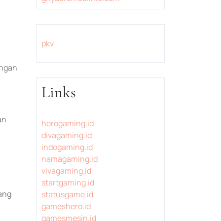
pkv
engan
Links
an
herogaming.id
divagaming.id
indogaming.id
namagaming.id
vivagaming.id
startgaming.id
ang
statusgame.id
gameshero.id
gamesmesin.id