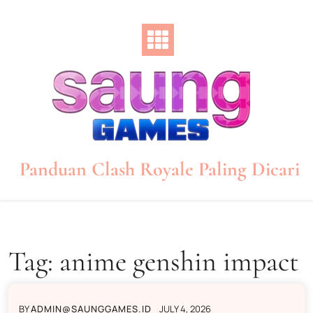
Skip
to
content
Panduan Clash Royale Paling Dicari
Tag:
anime genshin impact
BY
ADMIN@SAUNGGAMES.ID
JULY 4, 2026