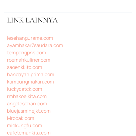
LINK LAINNYA
lesehangurame.com
ayambakar7saudara.com
tempongpns.com
roemahkuliner.com
saoenkkito.com
handayaniprima.com
kampungmakan.com
luckycatck.com
rmbakoelkita.com
angelesehan.com
bluejasminejkt.com
Mrobak.com
miekungfu.com
cafetemankita.com