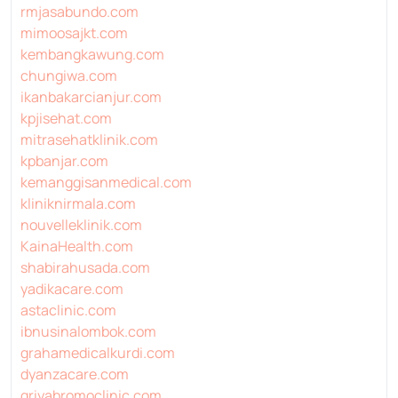
rmjasabundo.com
mimoosajkt.com
kembangkawung.com
chungiwa.com
ikanbakarcianjur.com
kpjisehat.com
mitrasehatklinik.com
kpbanjar.com
kemanggisanmedical.com
kliniknirmala.com
nouvelleklinik.com
KainaHealth.com
shabirahusada.com
yadikacare.com
astaclinic.com
ibnusinalombok.com
grahamedicalkurdi.com
dyanzacare.com
griyabromoclinic.com