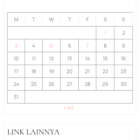
August 2026
M
T
W
T
F
S
S
1
2
3
4
5
6
7
8
9
10
11
12
13
14
15
16
17
18
19
20
21
22
23
24
25
26
27
28
29
30
31
« Jul
LINK LAINNYA