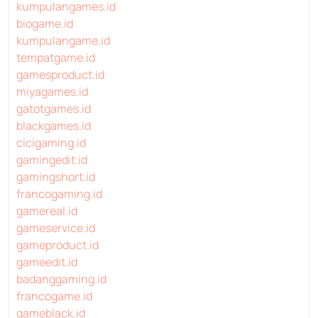
kumpulangames.id
biogame.id
kumpulangame.id
tempatgame.id
gamesproduct.id
miyagames.id
gatotgames.id
blackgames.id
cicigaming.id
gamingedit.id
gamingshort.id
francogaming.id
gamereal.id
gameservice.id
gameproduct.id
gameedit.id
badanggaming.id
francogame.id
gameblack.id