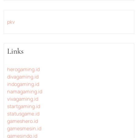
pkv
Links
herogaming.id
divagaming.id
indogaming.id
namagaming.id
vivagaming.id
startgaming.id
statusgame.id
gameshero.id
gamesmesin.id
gamesindo.id