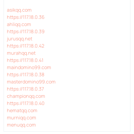
asikqq.com
https://117.18.0.36
ahliqq.com
https://117.18.0.39
jurusqq.net
https://117.18.0.42
murahqq.net
https://117.18.0.41
maindomino99.com
https://117.18.0.38
masterdomino99.com
https://117.18.0.37
championqq.com
https://117.18.0.40
hematqq.com
murniqq.com
menuqq.com