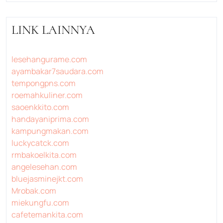
LINK LAINNYA
lesehangurame.com
ayambakar7saudara.com
tempongpns.com
roemahkuliner.com
saoenkkito.com
handayaniprima.com
kampungmakan.com
luckycatck.com
rmbakoelkita.com
angelesehan.com
bluejasminejkt.com
Mrobak.com
miekungfu.com
cafetemankita.com