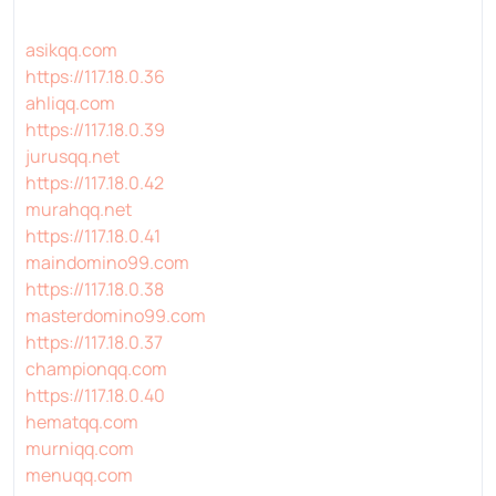
asikqq.com
https://117.18.0.36
ahliqq.com
https://117.18.0.39
jurusqq.net
https://117.18.0.42
murahqq.net
https://117.18.0.41
maindomino99.com
https://117.18.0.38
masterdomino99.com
https://117.18.0.37
championqq.com
https://117.18.0.40
hematqq.com
murniqq.com
menuqq.com