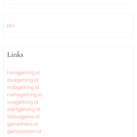
pkv
Links
herogaming.id
divagaming.id
indogaming.id
namagaming.id
vivagaming.id
startgaming.id
statusgame.id
gameshero.id
gamesmesin.id