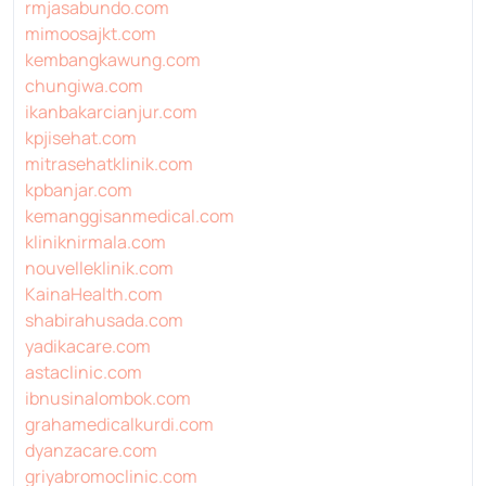
rmjasabundo.com
mimoosajkt.com
kembangkawung.com
chungiwa.com
ikanbakarcianjur.com
kpjisehat.com
mitrasehatklinik.com
kpbanjar.com
kemanggisanmedical.com
kliniknirmala.com
nouvelleklinik.com
KainaHealth.com
shabirahusada.com
yadikacare.com
astaclinic.com
ibnusinalombok.com
grahamedicalkurdi.com
dyanzacare.com
griyabromoclinic.com