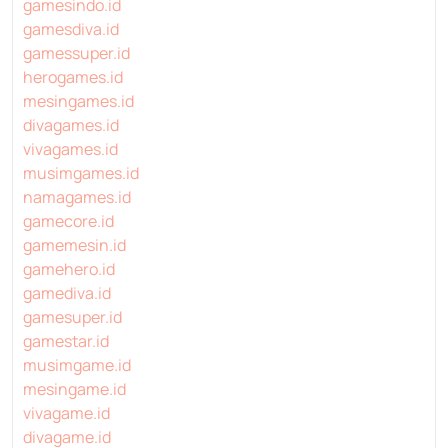
gamesindo.id
gamesdiva.id
gamessuper.id
herogames.id
mesingames.id
divagames.id
vivagames.id
musimgames.id
namagames.id
gamecore.id
gamemesin.id
gamehero.id
gamediva.id
gamesuper.id
gamestar.id
musimgame.id
mesingame.id
vivagame.id
divagame.id