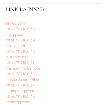
LINK LAINNYA
asikqq.com
https://117.18.0.36
ahliqq.com
https://117.18.0.39
jurusqq.net
https://117.18.0.42
murahqq.net
https://117.18.0.41
maindomino99.com
https://117.18.0.38
masterdomino99.com
https://117.18.0.37
championqq.com
https://117.18.0.40
hematqq.com