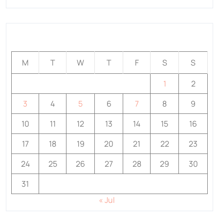
August 2026
M
T
W
T
F
S
S
1
2
3
4
5
6
7
8
9
10
11
12
13
14
15
16
17
18
19
20
21
22
23
24
25
26
27
28
29
30
31
« Jul