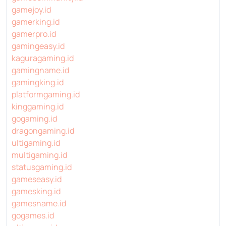
gamejoy.id
gamerking.id
gamerpro.id
gamingeasy.id
kaguragaming.id
gamingname.id
gamingking.id
platformgaming.id
kinggaming.id
gogaming.id
dragongaming.id
ultigaming.id
multigaming.id
statusgaming.id
gameseasy.id
gamesking.id
gamesname.id
gogames.id