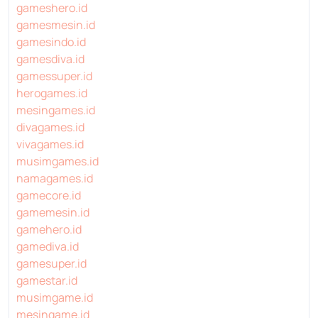
gameshero.id
gamesmesin.id
gamesindo.id
gamesdiva.id
gamessuper.id
herogames.id
mesingames.id
divagames.id
vivagames.id
musimgames.id
namagames.id
gamecore.id
gamemesin.id
gamehero.id
gamediva.id
gamesuper.id
gamestar.id
musimgame.id
mesingame.id