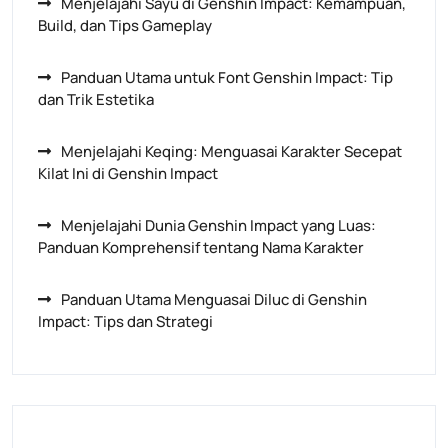
Menjelajahi Sayu di Genshin Impact: Kemampuan,
Build, dan Tips Gameplay
Panduan Utama untuk Font Genshin Impact: Tip
dan Trik Estetika
Menjelajahi Keqing: Menguasai Karakter Secepat
Kilat Ini di Genshin Impact
Menjelajahi Dunia Genshin Impact yang Luas:
Panduan Komprehensif tentang Nama Karakter
Panduan Utama Menguasai Diluc di Genshin
Impact: Tips dan Strategi
August 2026