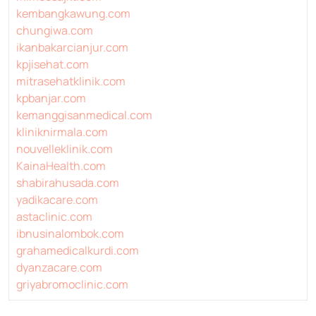
kembangkawung.com
chungiwa.com
ikanbakarcianjur.com
kpjisehat.com
mitrasehatklinik.com
kpbanjar.com
kemanggisanmedical.com
kliniknirmala.com
nouvelleklinik.com
KainaHealth.com
shabirahusada.com
yadikacare.com
astaclinic.com
ibnusinalombok.com
grahamedicalkurdi.com
dyanzacare.com
griyabromoclinic.com