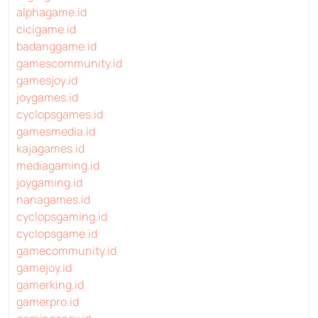
alphagame.id
cicigame.id
badanggame.id
gamescommunity.id
gamesjoy.id
joygames.id
cyclopsgames.id
gamesmedia.id
kajagames.id
mediagaming.id
joygaming.id
nanagames.id
cyclopsgaming.id
cyclopsgame.id
gamecommunity.id
gamejoy.id
gamerking.id
gamerpro.id