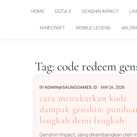
Skip
to
HOME
DOTA 2
GENSHIN IMPACT
LAI
content
MINECRAFT
MOBILE LEGEND
VALOR
Tag:
code redeem gen
BY
ADMIN@SAUNGGAMES.ID
MAY 24, 2026
cara menukarkan kode
dampak genshin: pandua
langkah demi langkah
Genshin Impact, yang dikembangkan oleh m