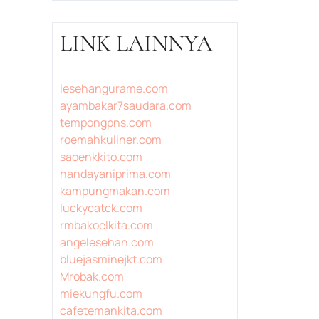
LINK LAINNYA
lesehangurame.com
ayambakar7saudara.com
tempongpns.com
roemahkuliner.com
saoenkkito.com
handayaniprima.com
kampungmakan.com
luckycatck.com
rmbakoelkita.com
angelesehan.com
bluejasminejkt.com
Mrobak.com
miekungfu.com
cafetemankita.com