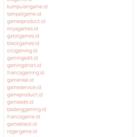
kumpulangame.id
tempatgame.id
gamesproduct.id
miyagames.id
gatotgames.id
blackgames.id
cicigaming.id
gamingedit.id
gamingshort.id
francogaming.id
gamereal.id
gameservice.id
gameproduct.id
gameedit.id
badanggaming.id
francogame.id
gameblack.id
rogergame.id