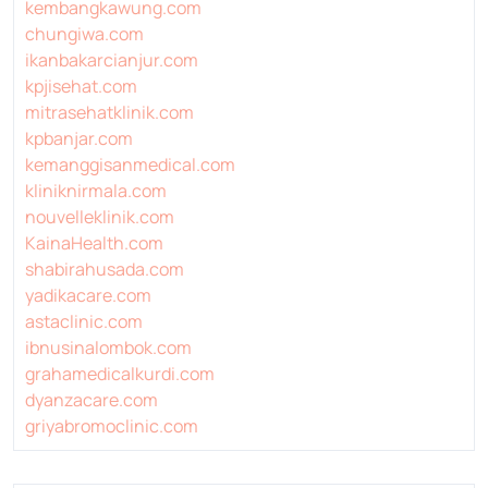
kembangkawung.com
chungiwa.com
ikanbakarcianjur.com
kpjisehat.com
mitrasehatklinik.com
kpbanjar.com
kemanggisanmedical.com
kliniknirmala.com
nouvelleklinik.com
KainaHealth.com
shabirahusada.com
yadikacare.com
astaclinic.com
ibnusinalombok.com
grahamedicalkurdi.com
dyanzacare.com
griyabromoclinic.com