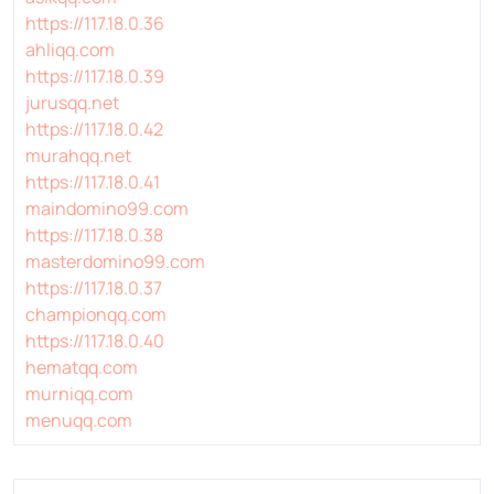
https://117.18.0.36
ahliqq.com
https://117.18.0.39
jurusqq.net
https://117.18.0.42
murahqq.net
https://117.18.0.41
maindomino99.com
https://117.18.0.38
masterdomino99.com
https://117.18.0.37
championqq.com
https://117.18.0.40
hematqq.com
murniqq.com
menuqq.com