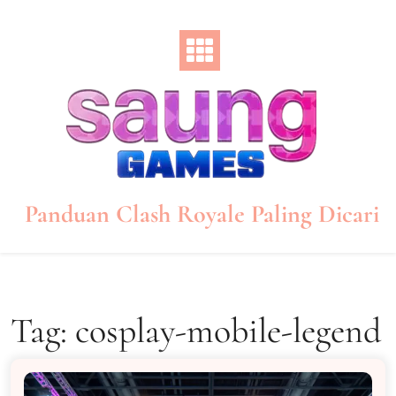
Skip
to
content
Panduan Clash Royale Paling Dicari
Tag:
cosplay-mobile-legend