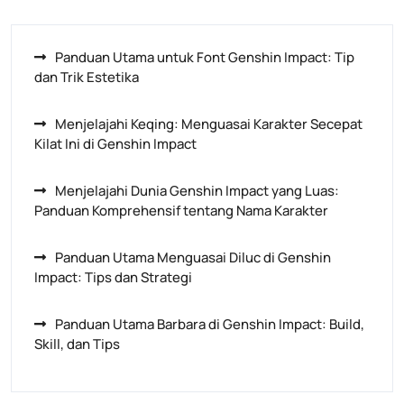
Panduan Utama untuk Font Genshin Impact: Tip
dan Trik Estetika
Menjelajahi Keqing: Menguasai Karakter Secepat
Kilat Ini di Genshin Impact
Menjelajahi Dunia Genshin Impact yang Luas:
Panduan Komprehensif tentang Nama Karakter
Panduan Utama Menguasai Diluc di Genshin
Impact: Tips dan Strategi
Panduan Utama Barbara di Genshin Impact: Build,
Skill, dan Tips