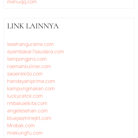
menuqq.com
LINK LAINNYA
lesehangurame.com
ayambakar7saudara.com
tempongpns.com
roemahkuliner.com
saoenkkito.com
handayaniprima.com
kampungmakan.com
luckycatck.com
rmbakoelkita.com
angelesehan.com
bluejasminejkt.com
Mrobak.com
miekungfu.com