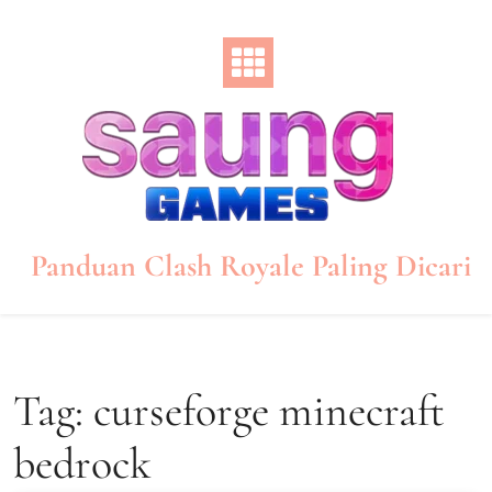
Skip
to
content
Panduan Clash Royale Paling Dicari
Tag:
curseforge minecraft
bedrock