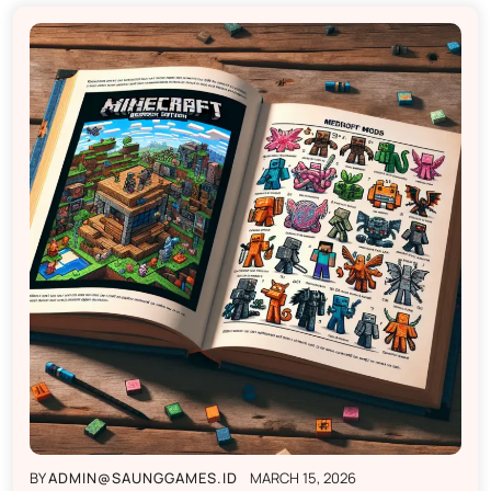
BY
ADMIN@SAUNGGAMES.ID
MARCH 15, 2026