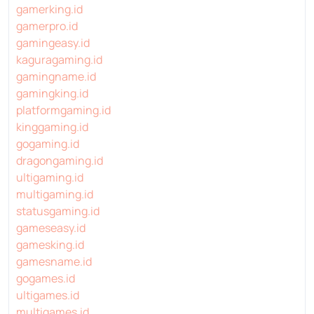
gamerking.id
gamerpro.id
gamingeasy.id
kaguragaming.id
gamingname.id
gamingking.id
platformgaming.id
kinggaming.id
gogaming.id
dragongaming.id
ultigaming.id
multigaming.id
statusgaming.id
gameseasy.id
gamesking.id
gamesname.id
gogames.id
ultigames.id
multigames.id