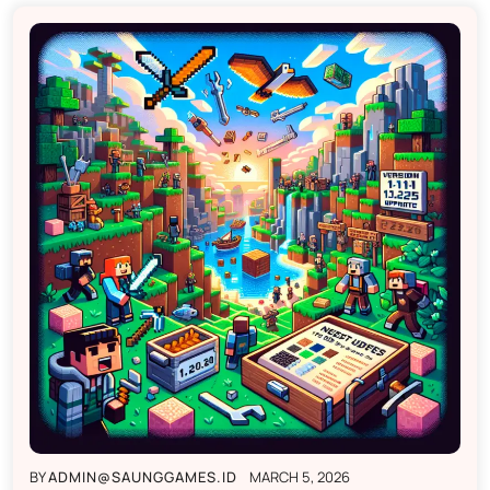
BY
ADMIN@SAUNGGAMES.ID
MARCH 5, 2026