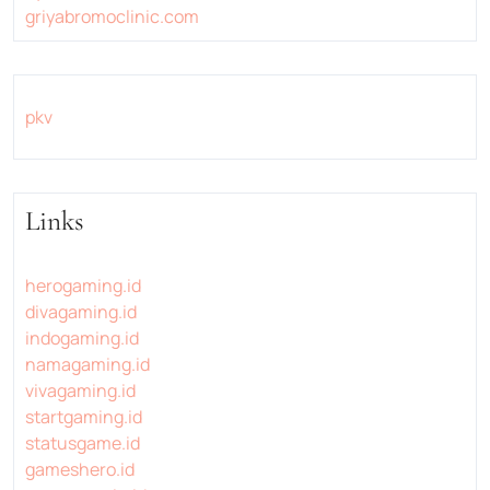
griyabromoclinic.com
pkv
Links
herogaming.id
divagaming.id
indogaming.id
namagaming.id
vivagaming.id
startgaming.id
statusgame.id
gameshero.id