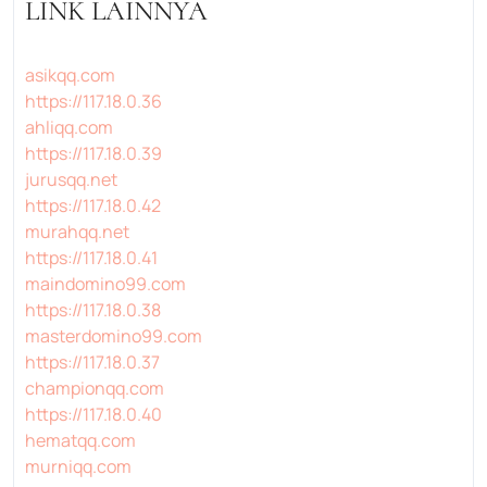
LINK LAINNYA
asikqq.com
https://117.18.0.36
ahliqq.com
https://117.18.0.39
jurusqq.net
https://117.18.0.42
murahqq.net
https://117.18.0.41
maindomino99.com
https://117.18.0.38
masterdomino99.com
https://117.18.0.37
championqq.com
https://117.18.0.40
hematqq.com
murniqq.com