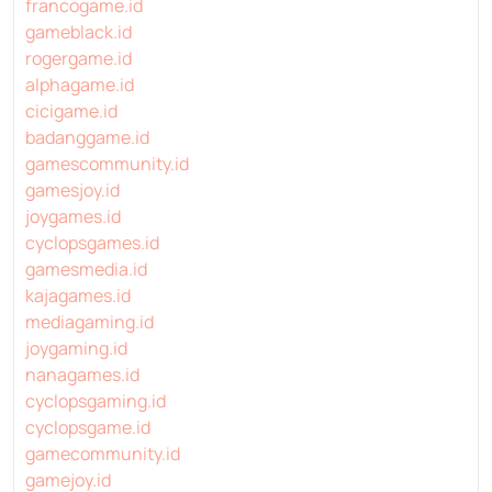
francogame.id
gameblack.id
rogergame.id
alphagame.id
cicigame.id
badanggame.id
gamescommunity.id
gamesjoy.id
joygames.id
cyclopsgames.id
gamesmedia.id
kajagames.id
mediagaming.id
joygaming.id
nanagames.id
cyclopsgaming.id
cyclopsgame.id
gamecommunity.id
gamejoy.id