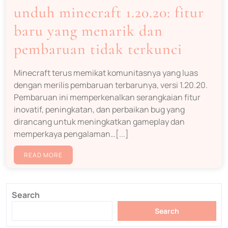
unduh minecraft 1.20.20: fitur
baru yang menarik dan
pembaruan tidak terkunci
Minecraft terus memikat komunitasnya yang luas
dengan merilis pembaruan terbarunya, versi 1.20.20.
Pembaruan ini memperkenalkan serangkaian fitur
inovatif, peningkatan, dan perbaikan bug yang
dirancang untuk meningkatkan gameplay dan
memperkaya pengalaman…[...]
READ MORE
Search
Search