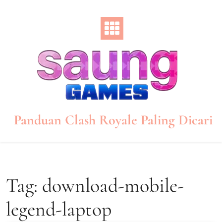
Skip
to
content
Panduan Clash Royale Paling Dicari
Tag:
download-mobile-
legend-laptop