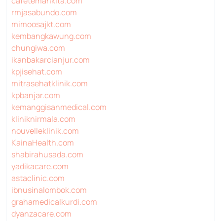
cafetemankita.com
rmjasabundo.com
mimoosajkt.com
kembangkawung.com
chungiwa.com
ikanbakarcianjur.com
kpjisehat.com
mitrasehatklinik.com
kpbanjar.com
kemanggisanmedical.com
kliniknirmala.com
nouvelleklinik.com
KainaHealth.com
shabirahusada.com
yadikacare.com
astaclinic.com
ibnusinalombok.com
grahamedicalkurdi.com
dyanzacare.com