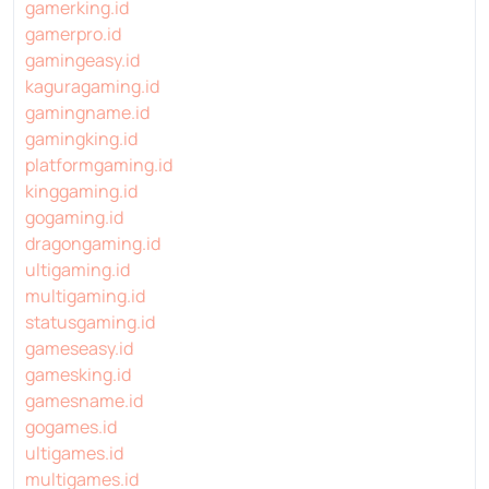
gamerking.id
gamerpro.id
gamingeasy.id
kaguragaming.id
gamingname.id
gamingking.id
platformgaming.id
kinggaming.id
gogaming.id
dragongaming.id
ultigaming.id
multigaming.id
statusgaming.id
gameseasy.id
gamesking.id
gamesname.id
gogames.id
ultigames.id
multigames.id