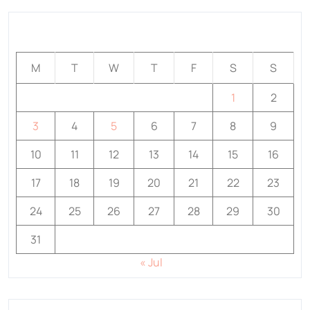
August 2026
M
T
W
T
F
S
S
1
2
3
4
5
6
7
8
9
10
11
12
13
14
15
16
17
18
19
20
21
22
23
24
25
26
27
28
29
30
31
« Jul