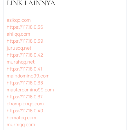
LINK LAINNYA
asikqq.com
https://117.18.0.36
ahliqq.com
https://117.18.0.39
jurusqq.net
https://117.18.0.42
murahqq.net
https://117.18.0.41
maindomino99.com
https://117.18.0.38
masterdomino99.com
https://117.18.0.37
championqq.com
https://117.18.0.40
hematqq.com
murniqq.com