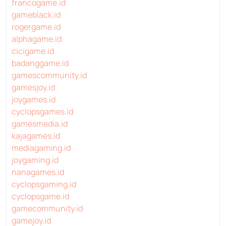
francogame.id
gameblack.id
rogergame.id
alphagame.id
cicigame.id
badanggame.id
gamescommunity.id
gamesjoy.id
joygames.id
cyclopsgames.id
gamesmedia.id
kajagames.id
mediagaming.id
joygaming.id
nanagames.id
cyclopsgaming.id
cyclopsgame.id
gamecommunity.id
gamejoy.id