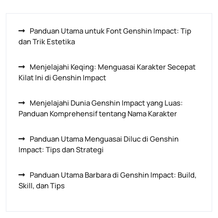
Panduan Utama untuk Font Genshin Impact: Tip
dan Trik Estetika
Menjelajahi Keqing: Menguasai Karakter Secepat
Kilat Ini di Genshin Impact
Menjelajahi Dunia Genshin Impact yang Luas:
Panduan Komprehensif tentang Nama Karakter
Panduan Utama Menguasai Diluc di Genshin
Impact: Tips dan Strategi
Panduan Utama Barbara di Genshin Impact: Build,
Skill, dan Tips