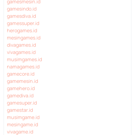
gamesmesin.id
gamesindo.id
gamesdiva.id
gamessuper.id
herogames.id
mesingames.id
divagames.id
vivagames.id
musimgames.id
namagames.id
gamecore.id
gamemesin.id
gamehero.id
gamediva.id
gamesuper.id
gamestar.id
musimgame.id
mesingame.id
vivagame.id