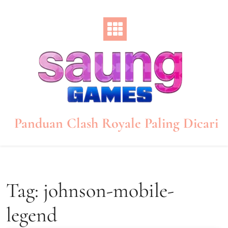
Skip
to
content
Panduan Clash Royale Paling Dicari
Tag:
johnson-mobile-
legend