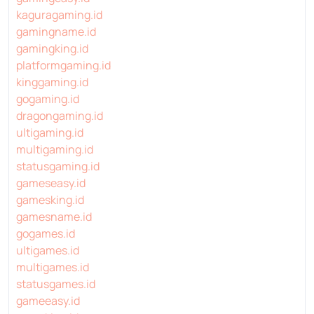
kaguragaming.id
gamingname.id
gamingking.id
platformgaming.id
kinggaming.id
gogaming.id
dragongaming.id
ultigaming.id
multigaming.id
statusgaming.id
gameseasy.id
gamesking.id
gamesname.id
gogames.id
ultigames.id
multigames.id
statusgames.id
gameeasy.id