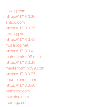
asikqq.com
https://117.18.0.36
ahliqq.com
https://117.18.0.39
jurusqq.net
https://117.18.0.42
murahqq.net
https://117.18.0.41
maindomino99.com
https://117.18.0.38
masterdomino99.com
https://117.18.0.37
championqq.com
https://117.18.0.40
hematqq.com
murniqq.com
menuqq.com