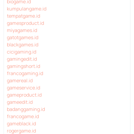
biogame.id
kumpulangame.id
tempatgame.id
gamesproduct.id
miyagames.id
gatotgames.id
blackgames.id
cicigaming.id
gamingedit.id
gamingshort.id
francogaming.id
gamereal.id
gameservice.id
gameproduct.id
gameedit.id
badanggaming.id
francogame.id
gameblack.id
rogergame.id