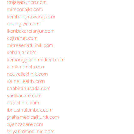
rmjasabundo.com
mimoosajkt.com
kembangkawung.com
chungiwa.com
ikanbakarcianjur.com
kpjisehat.com
mitrasehatklinik.com
kpbanjar.com
kemanggisanmedical.com
kliniknirmala.com
nouvelleklinik.com
KainaHealth.com
shabirahusada.com
yadikacare.com
astaclinic.com
ibnusinalombok.com
grahamedicalkurdi.com
dyanzacare.com
griyabromoclinic.com