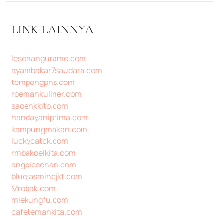
LINK LAINNYA
lesehangurame.com
ayambakar7saudara.com
tempongpns.com
roemahkuliner.com
saoenkkito.com
handayaniprima.com
kampungmakan.com
luckycatck.com
rmbakoelkita.com
angelesehan.com
bluejasminejkt.com
Mrobak.com
miekungfu.com
cafetemankita.com