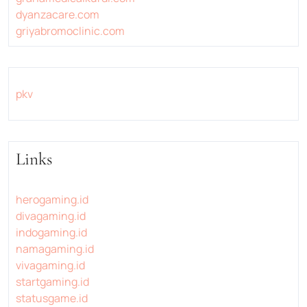
dyanzacare.com
griyabromoclinic.com
pkv
Links
herogaming.id
divagaming.id
indogaming.id
namagaming.id
vivagaming.id
startgaming.id
statusgame.id