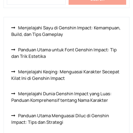
Menjelajahi Sayu di Genshin Impact: Kemampuan,
Build, dan Tips Gameplay
Panduan Utama untuk Font Genshin Impact: Tip
dan Trik Estetika
Menjelajahi Keqing: Menguasai Karakter Secepat
Kilat Ini di Genshin Impact
Menjelajahi Dunia Genshin Impact yang Luas:
Panduan Komprehensif tentang Nama Karakter
Panduan Utama Menguasai Diluc di Genshin
Impact: Tips dan Strategi