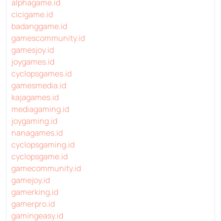
alphagame.id
cicigame.id
badanggame.id
gamescommunity.id
gamesjoy.id
joygames.id
cyclopsgames.id
gamesmedia.id
kajagames.id
mediagaming.id
joygaming.id
nanagames.id
cyclopsgaming.id
cyclopsgame.id
gamecommunity.id
gamejoy.id
gamerking.id
gamerpro.id
gamingeasy.id