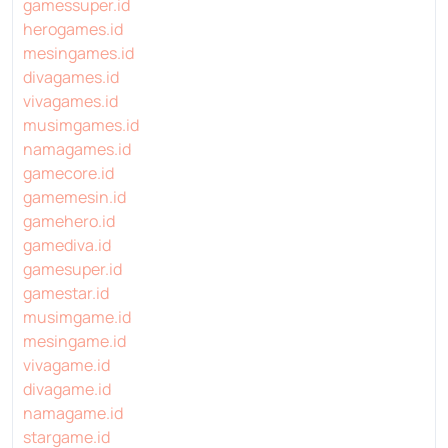
gamessuper.id
herogames.id
mesingames.id
divagames.id
vivagames.id
musimgames.id
namagames.id
gamecore.id
gamemesin.id
gamehero.id
gamediva.id
gamesuper.id
gamestar.id
musimgame.id
mesingame.id
vivagame.id
divagame.id
namagame.id
stargame.id