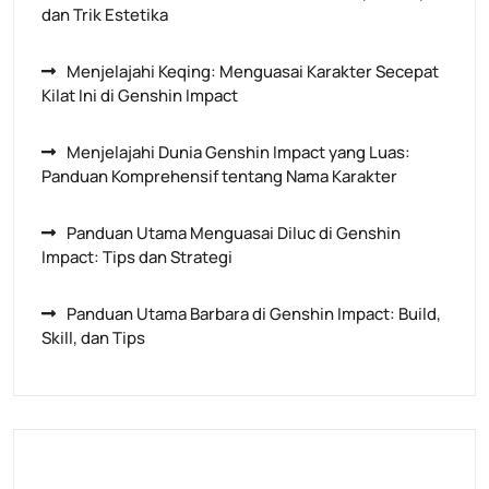
dan Trik Estetika
Menjelajahi Keqing: Menguasai Karakter Secepat
Kilat Ini di Genshin Impact
Menjelajahi Dunia Genshin Impact yang Luas:
Panduan Komprehensif tentang Nama Karakter
Panduan Utama Menguasai Diluc di Genshin
Impact: Tips dan Strategi
Panduan Utama Barbara di Genshin Impact: Build,
Skill, dan Tips
August 2026