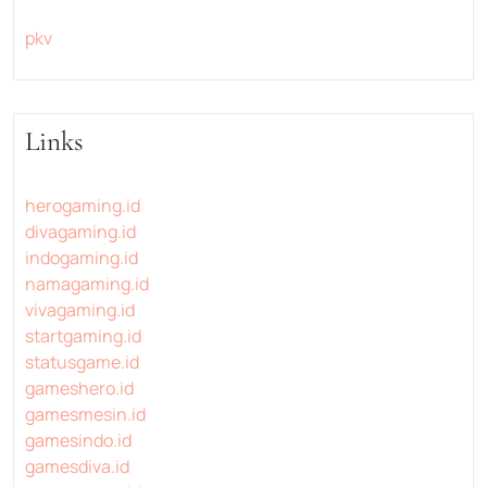
pkv
Links
herogaming.id
divagaming.id
indogaming.id
namagaming.id
vivagaming.id
startgaming.id
statusgame.id
gameshero.id
gamesmesin.id
gamesindo.id
gamesdiva.id