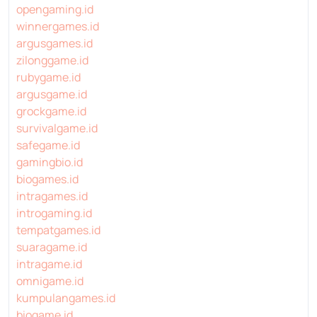
opengaming.id
winnergames.id
argusgames.id
zilonggame.id
rubygame.id
argusgame.id
grockgame.id
survivalgame.id
safegame.id
gamingbio.id
biogames.id
intragames.id
introgaming.id
tempatgames.id
suaragame.id
intragame.id
omnigame.id
kumpulangames.id
biogame.id