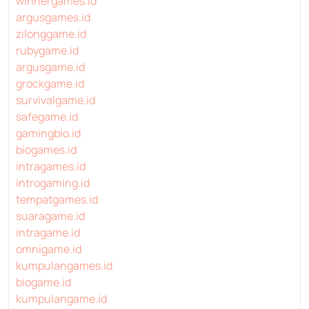
winnergames.id
argusgames.id
zilonggame.id
rubygame.id
argusgame.id
grockgame.id
survivalgame.id
safegame.id
gamingbio.id
biogames.id
intragames.id
introgaming.id
tempatgames.id
suaragame.id
intragame.id
omnigame.id
kumpulangames.id
biogame.id
kumpulangame.id