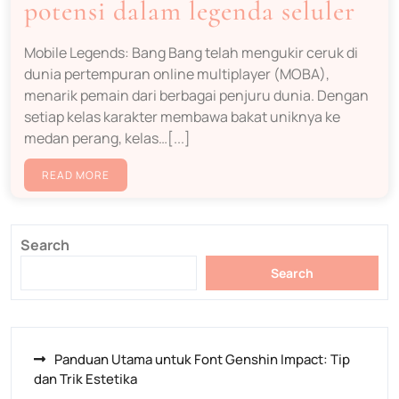
potensi dalam legenda seluler
Mobile Legends: Bang Bang telah mengukir ceruk di
dunia pertempuran online multiplayer (MOBA),
menarik pemain dari berbagai penjuru dunia. Dengan
setiap kelas karakter membawa bakat uniknya ke
medan perang, kelas…[...]
READ MORE
Search
Search
Panduan Utama untuk Font Genshin Impact: Tip
dan Trik Estetika