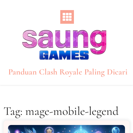
Skip
to
content
Panduan Clash Royale Paling Dicari
Tag:
mage-mobile-legend