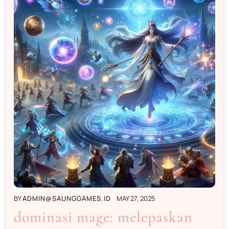
BY
ADMIN@SAUNGGAMES.ID
MAY 27, 2025
dominasi mage: melepaskan