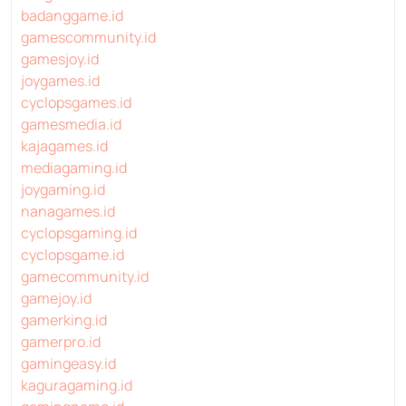
badanggame.id
gamescommunity.id
gamesjoy.id
joygames.id
cyclopsgames.id
gamesmedia.id
kajagames.id
mediagaming.id
joygaming.id
nanagames.id
cyclopsgaming.id
cyclopsgame.id
gamecommunity.id
gamejoy.id
gamerking.id
gamerpro.id
gamingeasy.id
kaguragaming.id