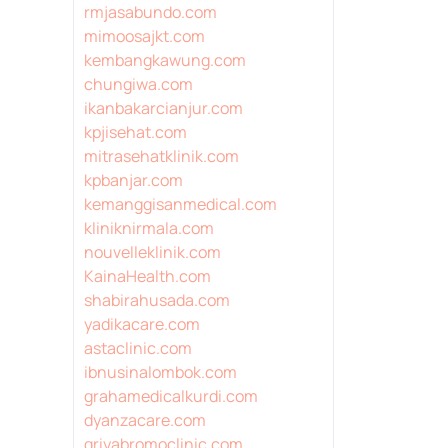
rmjasabundo.com
mimoosajkt.com
kembangkawung.com
chungiwa.com
ikanbakarcianjur.com
kpjisehat.com
mitrasehatklinik.com
kpbanjar.com
kemanggisanmedical.com
kliniknirmala.com
nouvelleklinik.com
KainaHealth.com
shabirahusada.com
yadikacare.com
astaclinic.com
ibnusinalombok.com
grahamedicalkurdi.com
dyanzacare.com
griyabromoclinic.com