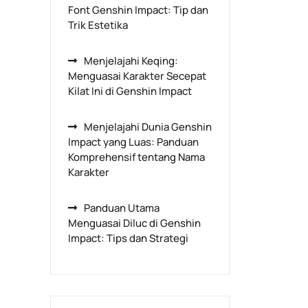
Font Genshin Impact: Tip dan
Trik Estetika
Menjelajahi Keqing:
Menguasai Karakter Secepat
Kilat Ini di Genshin Impact
Menjelajahi Dunia Genshin
Impact yang Luas: Panduan
Komprehensif tentang Nama
Karakter
Panduan Utama
Menguasai Diluc di Genshin
Impact: Tips dan Strategi