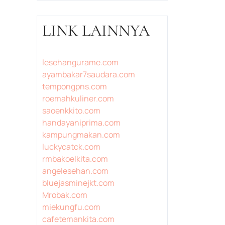
LINK LAINNYA
lesehangurame.com
ayambakar7saudara.com
tempongpns.com
roemahkuliner.com
saoenkkito.com
handayaniprima.com
kampungmakan.com
luckycatck.com
rmbakoelkita.com
angelesehan.com
bluejasminejkt.com
Mrobak.com
miekungfu.com
cafetemankita.com