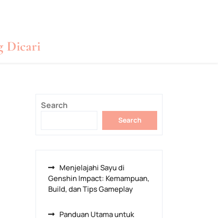
g Dicari
Search
Search
Menjelajahi Sayu di
Genshin Impact: Kemampuan,
Build, dan Tips Gameplay
Panduan Utama untuk