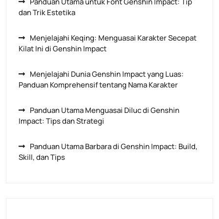
Panduan Utama untuk Font Genshin Impact: Tip
dan Trik Estetika
Menjelajahi Keqing: Menguasai Karakter Secepat
Kilat Ini di Genshin Impact
Menjelajahi Dunia Genshin Impact yang Luas:
Panduan Komprehensif tentang Nama Karakter
Panduan Utama Menguasai Diluc di Genshin
Impact: Tips dan Strategi
Panduan Utama Barbara di Genshin Impact: Build,
Skill, dan Tips
August 2026