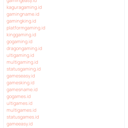
gamingeasy.id
kaguragaming.id
gamingname.id
gamingking.id
platformgaming.id
kinggaming.id
gogaming.id
dragongaming.id
ultigaming.id
multigaming.id
statusgaming.id
gameseasy.id
gamesking.id
gamesname.id
gogames.id
ultigames.id
multigames.id
statusgames.id
gameeasy.id