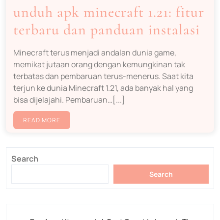
unduh apk minecraft 1.21: fitur
terbaru dan panduan instalasi
Minecraft terus menjadi andalan dunia game,
memikat jutaan orang dengan kemungkinan tak
terbatas dan pembaruan terus-menerus. Saat kita
terjun ke dunia Minecraft 1.21, ada banyak hal yang
bisa dijelajahi. Pembaruan…[...]
READ MORE
Search
Search