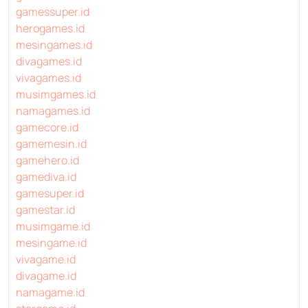
gamessuper.id
herogames.id
mesingames.id
divagames.id
vivagames.id
musimgames.id
namagames.id
gamecore.id
gamemesin.id
gamehero.id
gamediva.id
gamesuper.id
gamestar.id
musimgame.id
mesingame.id
vivagame.id
divagame.id
namagame.id