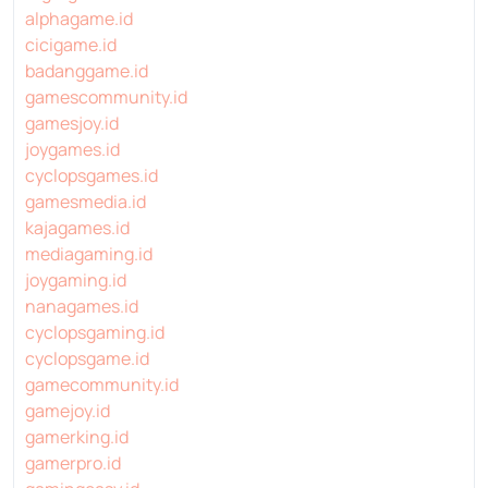
alphagame.id
cicigame.id
badanggame.id
gamescommunity.id
gamesjoy.id
joygames.id
cyclopsgames.id
gamesmedia.id
kajagames.id
mediagaming.id
joygaming.id
nanagames.id
cyclopsgaming.id
cyclopsgame.id
gamecommunity.id
gamejoy.id
gamerking.id
gamerpro.id