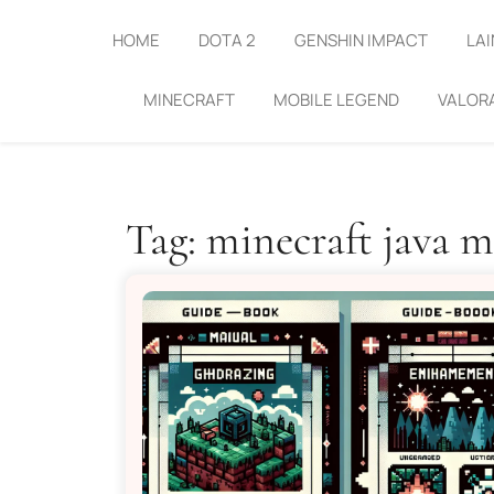
Skip
to
HOME
DOTA 2
GENSHIN IMPACT
LAI
content
MINECRAFT
MOBILE LEGEND
VALOR
Tag:
minecraft java 