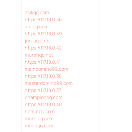
asikqq.com
https://117.18.0.36
ahliqq.com
https://117.18.0.39
jurusqq.net
https://117.18.0.42
murahqq.net
https://117.18.0.41
maindomino99.com
https://117.18.0.38
masterdomino99.com
https://117.18.0.37
championqq.com
https://117.18.0.40
hematqq.com
murniqq.com
menuqq.com