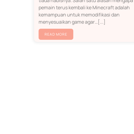
tiada habisnya. Salah satu alasan mengapa
pemain terus kembali ke Minecraft adalah
kemampuan untuk memodifikasi dan
menyesuaikan game agar…[...]
READ MORE