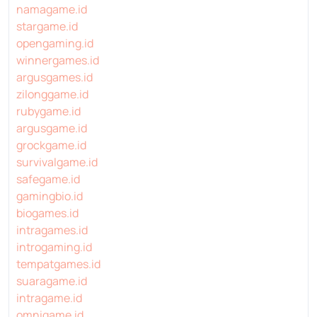
namagame.id
stargame.id
opengaming.id
winnergames.id
argusgames.id
zilonggame.id
rubygame.id
argusgame.id
grockgame.id
survivalgame.id
safegame.id
gamingbio.id
biogames.id
intragames.id
introgaming.id
tempatgames.id
suaragame.id
intragame.id
omnigame.id