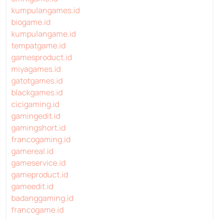
kumpulangames.id
biogame.id
kumpulangame.id
tempatgame.id
gamesproduct.id
miyagames.id
gatotgames.id
blackgames.id
cicigaming.id
gamingedit.id
gamingshort.id
francogaming.id
gamereal.id
gameservice.id
gameproduct.id
gameedit.id
badanggaming.id
francogame.id