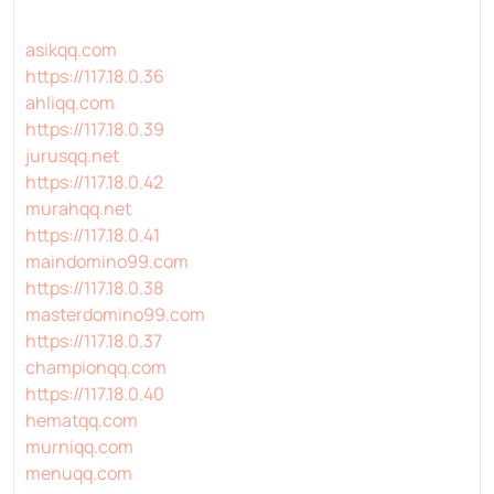
asikqq.com
https://117.18.0.36
ahliqq.com
https://117.18.0.39
jurusqq.net
https://117.18.0.42
murahqq.net
https://117.18.0.41
maindomino99.com
https://117.18.0.38
masterdomino99.com
https://117.18.0.37
championqq.com
https://117.18.0.40
hematqq.com
murniqq.com
menuqq.com