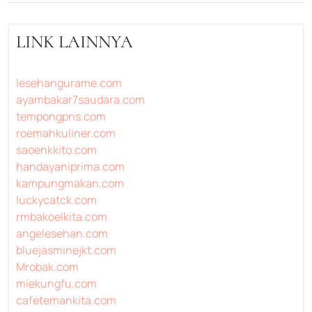
LINK LAINNYA
lesehangurame.com
ayambakar7saudara.com
tempongpns.com
roemahkuliner.com
saoenkkito.com
handayaniprima.com
kampungmakan.com
luckycatck.com
rmbakoelkita.com
angelesehan.com
bluejasminejkt.com
Mrobak.com
miekungfu.com
cafetemankita.com