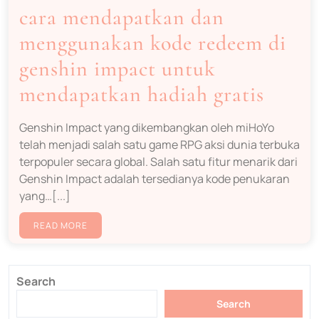
cara mendapatkan dan
menggunakan kode redeem di
genshin impact untuk
mendapatkan hadiah gratis
Genshin Impact yang dikembangkan oleh miHoYo
telah menjadi salah satu game RPG aksi dunia terbuka
terpopuler secara global. Salah satu fitur menarik dari
Genshin Impact adalah tersedianya kode penukaran
yang…[...]
READ MORE
Search
Search