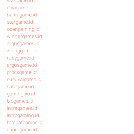
vivagame.id
divagame.id
namagame.id
stargame.id
opengaming.id
winnergames.id
argusgames.id
zilonggame.id
rubygame.id
argusgame.id
grockgame.id
survivalgame.id
safegame.id
gamingbio.id
biogames.id
intragames.id
introgaming.id
tempatgames.id
suaragame.id