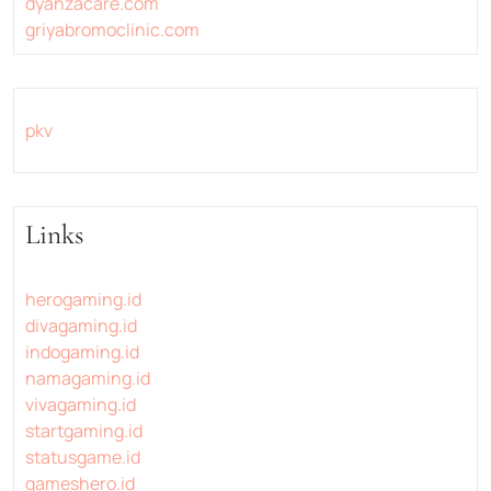
dyanzacare.com
griyabromoclinic.com
pkv
Links
herogaming.id
divagaming.id
indogaming.id
namagaming.id
vivagaming.id
startgaming.id
statusgame.id
gameshero.id