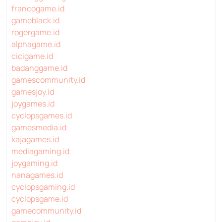
francogame.id
gameblack.id
rogergame.id
alphagame.id
cicigame.id
badanggame.id
gamescommunity.id
gamesjoy.id
joygames.id
cyclopsgames.id
gamesmedia.id
kajagames.id
mediagaming.id
joygaming.id
nanagames.id
cyclopsgaming.id
cyclopsgame.id
gamecommunity.id