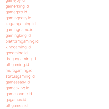
gamejoy.id
gamerking.id
gamerpro.id
gamingeasy.id
kaguragaming.id
gamingname.id
gamingking.id
platformgaming.id
kinggaming.id
gogaming.id
dragongaming.id
ultigaming.id
multigaming.id
statusgaming.id
gameseasy.id
gamesking.id
gamesname.id
gogames.id
ultigames.id