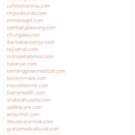
cafetemankita.com
rmjasabundo.com
mimoosajkt.com
kembangkawung.com
chungiwa.com
ikanbakarcianjur.com
kpjisehat.com
mitrasehatklinik.com
kpbanjar.com
kemanggisanmedical.com
kliniknirmala.com
nouvelleklinik.com
KainaHealth.com
shabirahusada.com
yadikacare.com
astaclinic.com
ibnusinalombok.com
grahamedicalkurdi.com