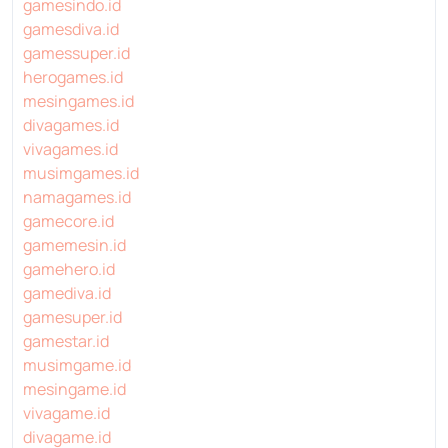
gamesindo.id
gamesdiva.id
gamessuper.id
herogames.id
mesingames.id
divagames.id
vivagames.id
musimgames.id
namagames.id
gamecore.id
gamemesin.id
gamehero.id
gamediva.id
gamesuper.id
gamestar.id
musimgame.id
mesingame.id
vivagame.id
divagame.id