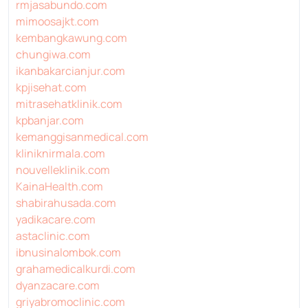
rmjasabundo.com
mimoosajkt.com
kembangkawung.com
chungiwa.com
ikanbakarcianjur.com
kpjisehat.com
mitrasehatklinik.com
kpbanjar.com
kemanggisanmedical.com
kliniknirmala.com
nouvelleklinik.com
KainaHealth.com
shabirahusada.com
yadikacare.com
astaclinic.com
ibnusinalombok.com
grahamedicalkurdi.com
dyanzacare.com
griyabromoclinic.com