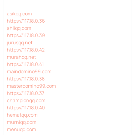
asikqq.com
https://117.18.0.36
ahliqq.com
https://117.18.0.39
jurusqq.net
https://117.18.0.42
murahqq.net
https://117.18.0.41
maindomino99.com
https://117.18.0.38
masterdomino99.com
https://117.18.0.37
championqq.com
https://117.18.0.40
hematqq.com
murniqq.com
menuqq.com