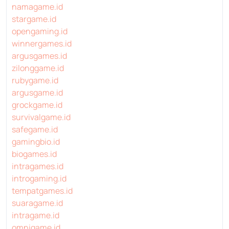
namagame.id
stargame.id
opengaming.id
winnergames.id
argusgames.id
zilonggame.id
rubygame.id
argusgame.id
grockgame.id
survivalgame.id
safegame.id
gamingbio.id
biogames.id
intragames.id
introgaming.id
tempatgames.id
suaragame.id
intragame.id
omnigame.id