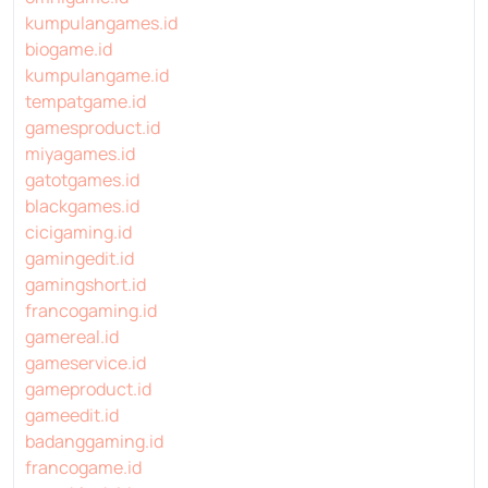
kumpulangames.id
biogame.id
kumpulangame.id
tempatgame.id
gamesproduct.id
miyagames.id
gatotgames.id
blackgames.id
cicigaming.id
gamingedit.id
gamingshort.id
francogaming.id
gamereal.id
gameservice.id
gameproduct.id
gameedit.id
badanggaming.id
francogame.id