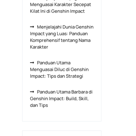
Menguasai Karakter Secepat
Kilat Ini di Genshin Impact
Menjelajahi Dunia Genshin
Impact yang Luas: Panduan
Komprehensif tentang Nama
Karakter
Panduan Utama
Menguasai Diluc di Genshin
Impact: Tips dan Strategi
Panduan Utama Barbara di
Genshin Impact: Build, Skill,
dan Tips