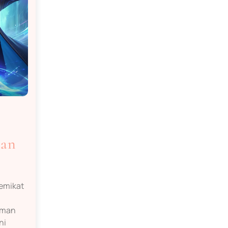
dan
emikat
aman
ni