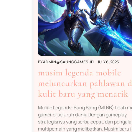
BY
ADMIN@SAUNGGAMES.ID
JULY 6, 2025
musim legenda mobile
meluncurkan pahlawan 
kulit baru yang menarik
Mobile Legends: Bang Bang (MLBB) telah m
gamer di seluruh dunia dengan gameplay
strategisnya yang serba cepat, dan pengal
multipemain yang melibatkan. Musim baru i