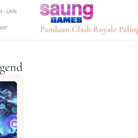
N – LAIN
Panduan Clash Royale Palin
ANT
egend