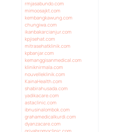
rmjasabundo.com
mimoosajkt.com
kembangkawung.com
chungiwa.com
ikanbakarcianjur.com
kpjisehat.com
mitrasehatklinik.com
kpbanjar.com
kemanggisanmedical.com
kliniknirmala.com
nouvelleklinik.com
KainaHealth.com
shabirahusada.com
yadikacare.com
astaclinic.com
ibnusinalombok.com
grahamedicalkurdi.com
dyanzacare.com
griyabromoclinic.com