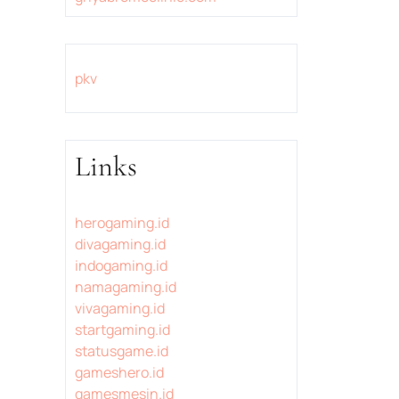
pkv
Links
herogaming.id
divagaming.id
indogaming.id
namagaming.id
vivagaming.id
startgaming.id
statusgame.id
gameshero.id
gamesmesin.id