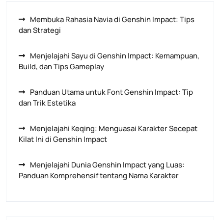
Membuka Rahasia Navia di Genshin Impact: Tips
dan Strategi
Menjelajahi Sayu di Genshin Impact: Kemampuan,
Build, dan Tips Gameplay
Panduan Utama untuk Font Genshin Impact: Tip
dan Trik Estetika
Menjelajahi Keqing: Menguasai Karakter Secepat
Kilat Ini di Genshin Impact
Menjelajahi Dunia Genshin Impact yang Luas:
Panduan Komprehensif tentang Nama Karakter