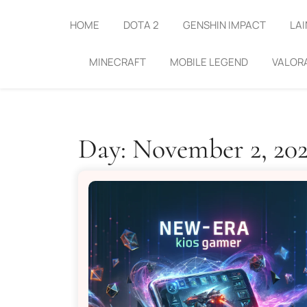
Skip
to
HOME
DOTA 2
GENSHIN IMPACT
LAI
content
MINECRAFT
MOBILE LEGEND
VALOR
Day:
November 2, 20