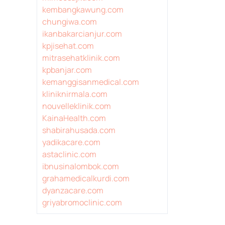
kembangkawung.com
chungiwa.com
ikanbakarcianjur.com
kpjisehat.com
mitrasehatklinik.com
kpbanjar.com
kemanggisanmedical.com
kliniknirmala.com
nouvelleklinik.com
KainaHealth.com
shabirahusada.com
yadikacare.com
astaclinic.com
ibnusinalombok.com
grahamedicalkurdi.com
dyanzacare.com
griyabromoclinic.com