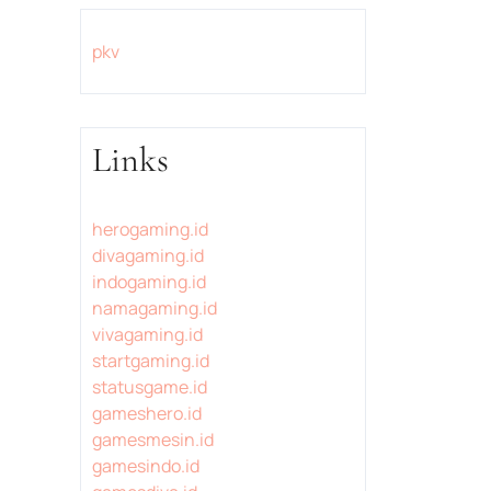
pkv
Links
herogaming.id
divagaming.id
indogaming.id
namagaming.id
vivagaming.id
startgaming.id
statusgame.id
gameshero.id
gamesmesin.id
gamesindo.id