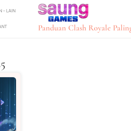
N – LAIN
Panduan Clash Royale Palin
ANT
25