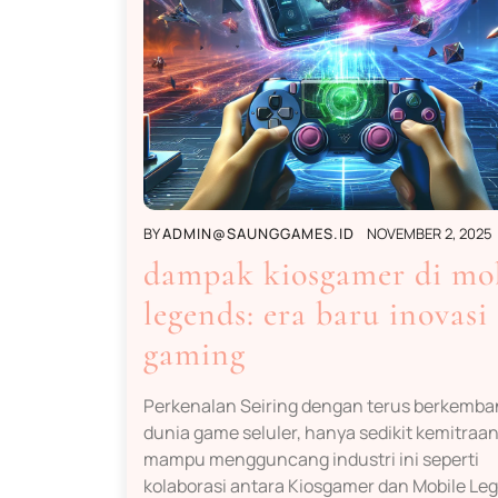
BY
ADMIN@SAUNGGAMES.ID
NOVEMBER 2, 2025
dampak kiosgamer di mo
legends: era baru inovasi
gaming
Perkenalan Seiring dengan terus berkemb
dunia game seluler, hanya sedikit kemitraa
mampu mengguncang industri ini seperti
kolaborasi antara Kiosgamer dan Mobile Le