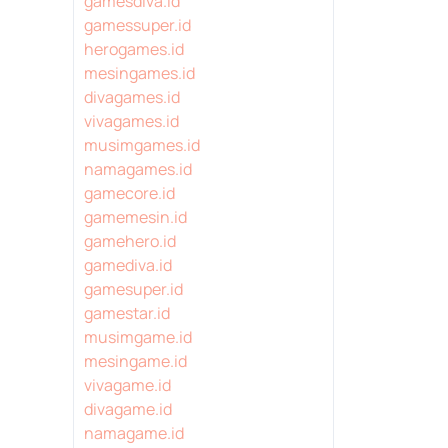
gamesdiva.id
gamessuper.id
herogames.id
mesingames.id
divagames.id
vivagames.id
musimgames.id
namagames.id
gamecore.id
gamemesin.id
gamehero.id
gamediva.id
gamesuper.id
gamestar.id
musimgame.id
mesingame.id
vivagame.id
divagame.id
namagame.id