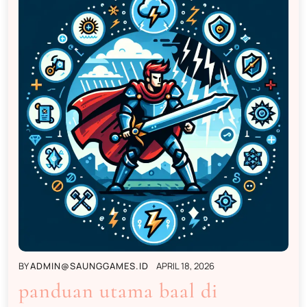
BY
ADMIN@SAUNGGAMES.ID
APRIL 18, 2026
panduan utama baal di