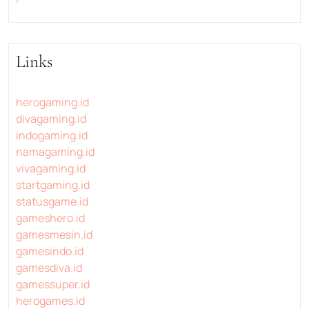
Links
herogaming.id
divagaming.id
indogaming.id
namagaming.id
vivagaming.id
startgaming.id
statusgame.id
gameshero.id
gamesmesin.id
gamesindo.id
gamesdiva.id
gamessuper.id
herogames.id