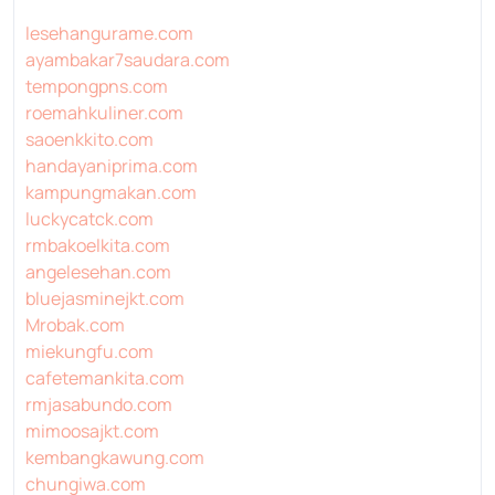
lesehangurame.com
ayambakar7saudara.com
tempongpns.com
roemahkuliner.com
saoenkkito.com
handayaniprima.com
kampungmakan.com
luckycatck.com
rmbakoelkita.com
angelesehan.com
bluejasminejkt.com
Mrobak.com
miekungfu.com
cafetemankita.com
rmjasabundo.com
mimoosajkt.com
kembangkawung.com
chungiwa.com