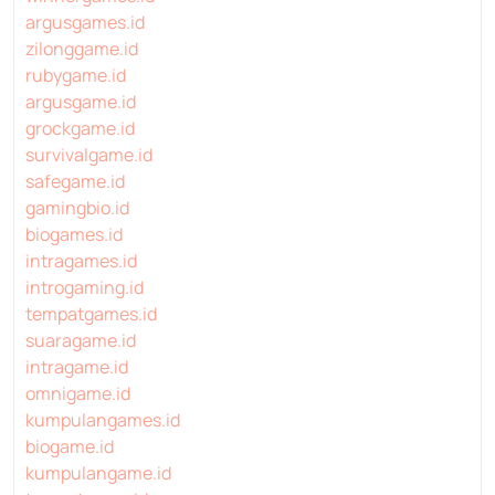
argusgames.id
zilonggame.id
rubygame.id
argusgame.id
grockgame.id
survivalgame.id
safegame.id
gamingbio.id
biogames.id
intragames.id
introgaming.id
tempatgames.id
suaragame.id
intragame.id
omnigame.id
kumpulangames.id
biogame.id
kumpulangame.id