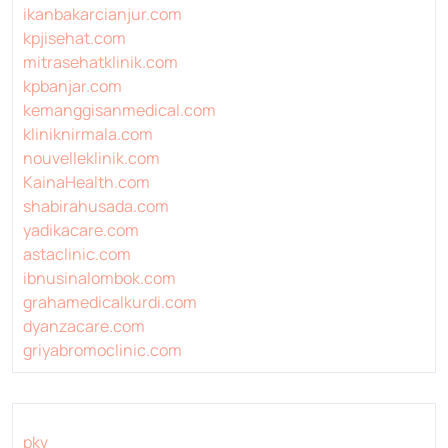
ikanbakarcianjur.com
kpjisehat.com
mitrasehatklinik.com
kpbanjar.com
kemanggisanmedical.com
kliniknirmala.com
nouvelleklinik.com
KainaHealth.com
shabirahusada.com
yadikacare.com
astaclinic.com
ibnusinalombok.com
grahamedicalkurdi.com
dyanzacare.com
griyabromoclinic.com
pkv