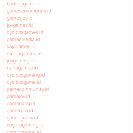
badanggame.id
gamescommunity.id
gamesjoy.id
joygames.id
cyclopsgames.id
gamesmedia.id
kajagames.id
mediagaming.id
joygaming.id
nanagames.id
cyclopsgaming.id
cyclopsgame.id
gamecommunity.id
gamejoy.id
gamerking.id
gamerpro.id
gamingeasy.id
kaguragaming.id
gamingname.id