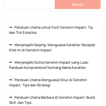
Search
Panduan Utama untuk Font Genshin Impact: Tip
dan Trik Estetika
Menjelajahi Keqing: Menguasai Karakter Secepat
Kilat Ini di Genshin Impact
Menjelajahi Dunia Genshin Impact yang Luas:
Panduan Komprehensif tentang Nama Karakter
Panduan Utama Menguasai Diluc di Genshin
Impact: Tips dan Strategi
Panduan Utama Barbara di Genshin Impact: Build,
Skill, dan Tips