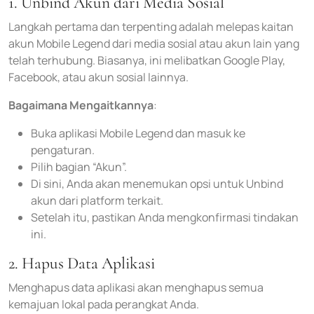
1. Unbind Akun dari Media Sosial
Langkah pertama dan terpenting adalah melepas kaitan
akun Mobile Legend dari media sosial atau akun lain yang
telah terhubung. Biasanya, ini melibatkan Google Play,
Facebook, atau akun sosial lainnya.
Bagaimana Mengaitkannya
:
Buka aplikasi Mobile Legend dan masuk ke
pengaturan.
Pilih bagian “Akun”.
Di sini, Anda akan menemukan opsi untuk Unbind
akun dari platform terkait.
Setelah itu, pastikan Anda mengkonfirmasi tindakan
ini.
2. Hapus Data Aplikasi
Menghapus data aplikasi akan menghapus semua
kemajuan lokal pada perangkat Anda.