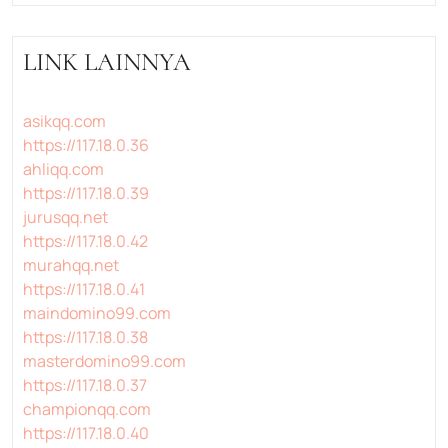
LINK LAINNYA
asikqq.com
https://117.18.0.36
ahliqq.com
https://117.18.0.39
jurusqq.net
https://117.18.0.42
murahqq.net
https://117.18.0.41
maindomino99.com
https://117.18.0.38
masterdomino99.com
https://117.18.0.37
championqq.com
https://117.18.0.40