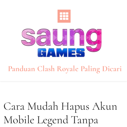
Skip
to
content
Panduan Clash Royale Paling Dicari
Cara Mudah Hapus Akun
Mobile Legend Tanpa