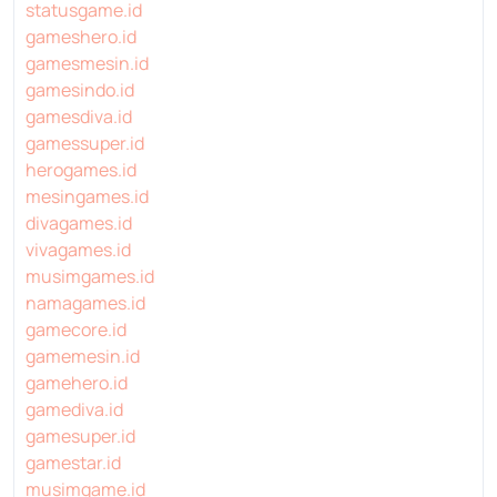
statusgame.id
gameshero.id
gamesmesin.id
gamesindo.id
gamesdiva.id
gamessuper.id
herogames.id
mesingames.id
divagames.id
vivagames.id
musimgames.id
namagames.id
gamecore.id
gamemesin.id
gamehero.id
gamediva.id
gamesuper.id
gamestar.id
musimgame.id