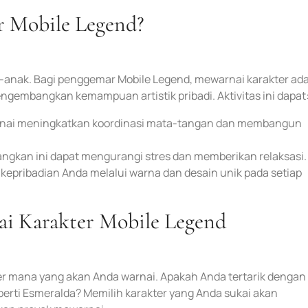
r Mobile Legend?
-anak. Bagi penggemar Mobile Legend, mewarnai karakter ad
ngembangkan kemampuan artistik pribadi. Aktivitas ini dapat
nai meningkatkan koordinasi mata-tangan dan membangun
angkan ini dapat mengurangi stres dan memberikan relaksasi.
epribadian Anda melalui warna dan desain unik pada setiap
i Karakter Mobile Legend
 mana yang akan Anda warnai. Apakah Anda tertarik dengan
perti Esmeralda? Memilih karakter yang Anda sukai akan