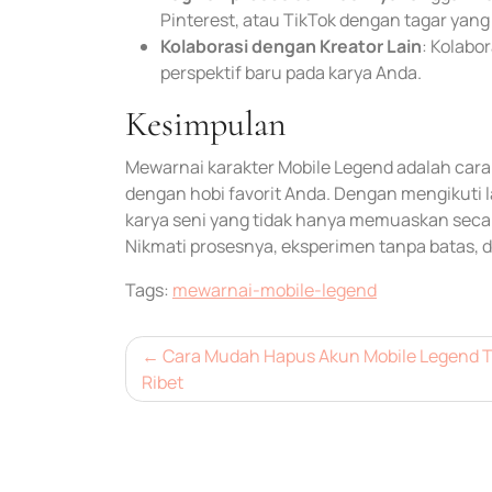
Pinterest, atau TikTok dengan tagar yang
Kolaborasi dengan Kreator Lain
: Kolabo
perspektif baru pada karya Anda.
Kesimpulan
Mewarnai karakter Mobile Legend adalah cara
dengan hobi favorit Anda. Dengan mengikuti l
karya seni yang tidak hanya memuaskan secara
Nikmati prosesnya, eksperimen tanpa batas, d
Tags:
mewarnai-mobile-legend
Post
Cara Mudah Hapus Akun Mobile Legend 
Ribet
navigation