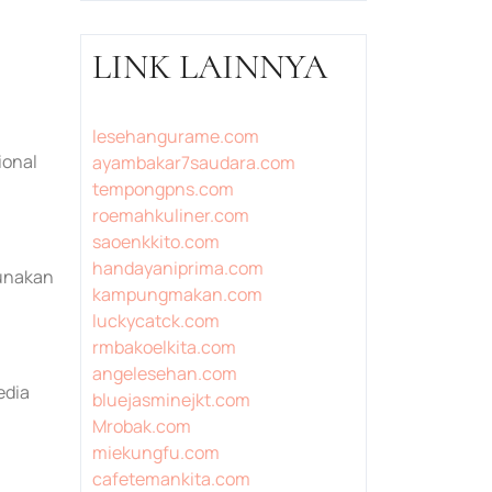
LINK LAINNYA
lesehangurame.com
ional
ayambakar7saudara.com
tempongpns.com
roemahkuliner.com
saoenkkito.com
handayaniprima.com
gunakan
kampungmakan.com
luckycatck.com
rmbakoelkita.com
angelesehan.com
edia
bluejasminejkt.com
Mrobak.com
miekungfu.com
cafetemankita.com