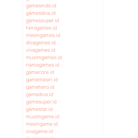
gamesindo.id
gamesdiva.id
gamessuper.id
herogames.id
mesingames.id
divagames.id
vivagames.id
musimgames.id
namagames.id
gamecore.id
gamemesin.id
gamehero.id
gamediva.id
gamesuper.id
gamestar.id
musimgame.id
mesingame.id
vivagame.id