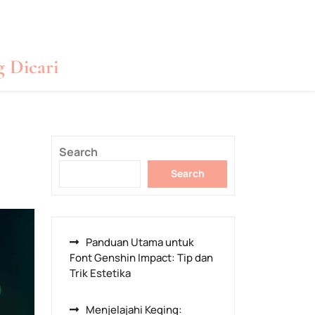
g Dicari
Search
Search
Panduan Utama untuk
Font Genshin Impact: Tip dan
Trik Estetika
Menjelajahi Keqing: