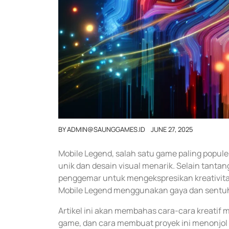
BY
ADMIN@SAUNGGAMES.ID
JUNE 27, 2025
Mobile Legend, salah satu game paling popule
unik dan desain visual menarik. Selain tanta
penggemar untuk mengekspresikan kreativitas
Mobile Legend menggunakan gaya dan sentuh
Artikel ini akan membahas cara-cara kreatif m
game, dan cara membuat proyek ini menonjol 