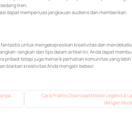
 sedang tren.
rasi dapat memperluas jangkauan audiens dan memberikan
 fantastis untuk mengekspresikan kreativitas dan mendekatka
angkah-langkah dan tips dalam artikel ini, Anda dapat membu
 pribadi tetapi juga menarik perhatian komunitas yang lebih 
an biarkan kreativitas Anda mengalir bebas!
Tanpa
Cara Praktis Download Mobile Legend di L
dengan Mud