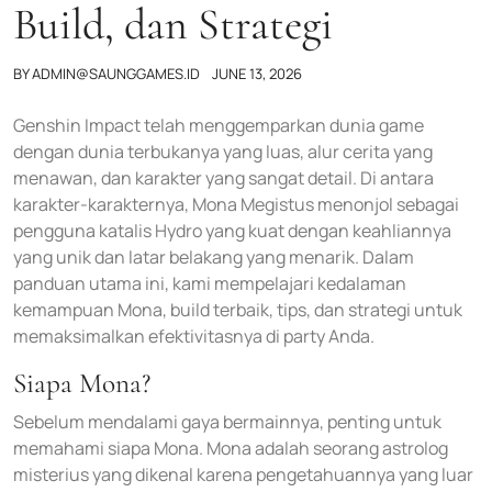
Build, dan Strategi
BY
ADMIN@SAUNGGAMES.ID
JUNE 13, 2026
Genshin Impact telah menggemparkan dunia game
dengan dunia terbukanya yang luas, alur cerita yang
menawan, dan karakter yang sangat detail. Di antara
karakter-karakternya, Mona Megistus menonjol sebagai
pengguna katalis Hydro yang kuat dengan keahliannya
yang unik dan latar belakang yang menarik. Dalam
panduan utama ini, kami mempelajari kedalaman
kemampuan Mona, build terbaik, tips, dan strategi untuk
memaksimalkan efektivitasnya di party Anda.
Siapa Mona?
Sebelum mendalami gaya bermainnya, penting untuk
memahami siapa Mona. Mona adalah seorang astrolog
misterius yang dikenal karena pengetahuannya yang luar