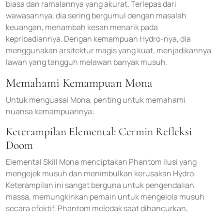
biasa dan ramalannya yang akurat. Terlepas dari
wawasannya, dia sering bergumul dengan masalah
keuangan, menambah kesan menarik pada
kepribadiannya. Dengan kemampuan Hydro-nya, dia
menggunakan arsitektur magis yang kuat, menjadikannya
lawan yang tangguh melawan banyak musuh.
Memahami Kemampuan Mona
Untuk menguasai Mona, penting untuk memahami
nuansa kemampuannya:
Keterampilan Elemental: Cermin Refleksi
Doom
Elemental Skill Mona menciptakan Phantom ilusi yang
mengejek musuh dan menimbulkan kerusakan Hydro.
Keterampilan ini sangat berguna untuk pengendalian
massa, memungkinkan pemain untuk mengelola musuh
secara efektif. Phantom meledak saat dihancurkan,