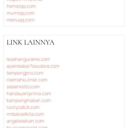
hematqq.com
murniqq.com
menuqq.com
LINK LAINNYA
lesehangurame.com
ayambakar7saudara.com
tempongpns.com
roemahkuliner.com
saoenkkito.com
handayaniprima.com
kampungmakan.com
luckycatck.com
rmbakoelkita.com
angelesehan.com
bluejasminejkt.com