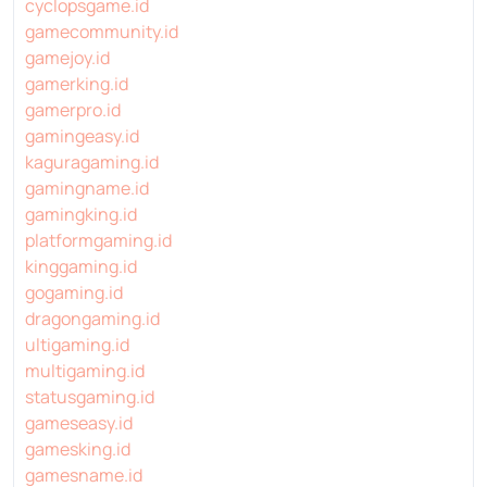
cyclopsgame.id
gamecommunity.id
gamejoy.id
gamerking.id
gamerpro.id
gamingeasy.id
kaguragaming.id
gamingname.id
gamingking.id
platformgaming.id
kinggaming.id
gogaming.id
dragongaming.id
ultigaming.id
multigaming.id
statusgaming.id
gameseasy.id
gamesking.id
gamesname.id