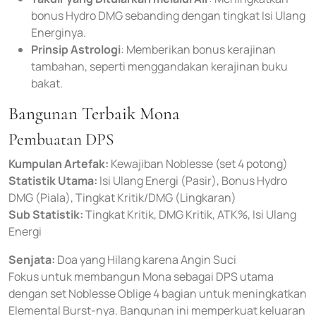
bonus Hydro DMG sebanding dengan tingkat Isi Ulang
Energinya.
Prinsip Astrologi
: Memberikan bonus kerajinan
tambahan, seperti menggandakan kerajinan buku
bakat.
Bangunan Terbaik Mona
Pembuatan DPS
Kumpulan Artefak:
Kewajiban Noblesse (set 4 potong)
Statistik Utama:
Isi Ulang Energi (Pasir), Bonus Hydro
DMG (Piala), Tingkat Kritik/DMG (Lingkaran)
Sub Statistik:
Tingkat Kritik, DMG Kritik, ATK%, Isi Ulang
Energi
Senjata:
Doa yang Hilang karena Angin Suci
Fokus untuk membangun Mona sebagai DPS utama
dengan set Noblesse Oblige 4 bagian untuk meningkatkan
Elemental Burst-nya. Bangunan ini memperkuat keluaran