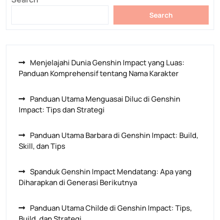
Search
Menjelajahi Dunia Genshin Impact yang Luas:
Panduan Komprehensif tentang Nama Karakter
Panduan Utama Menguasai Diluc di Genshin
Impact: Tips dan Strategi
Panduan Utama Barbara di Genshin Impact: Build,
Skill, dan Tips
Spanduk Genshin Impact Mendatang: Apa yang
Diharapkan di Generasi Berikutnya
Panduan Utama Childe di Genshin Impact: Tips,
Build, dan Strategi