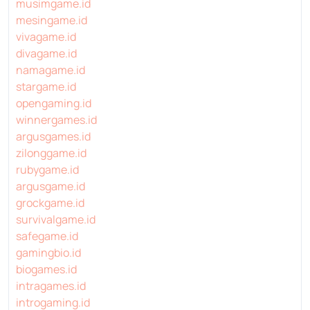
musimgame.id
mesingame.id
vivagame.id
divagame.id
namagame.id
stargame.id
opengaming.id
winnergames.id
argusgames.id
zilonggame.id
rubygame.id
argusgame.id
grockgame.id
survivalgame.id
safegame.id
gamingbio.id
biogames.id
intragames.id
introgaming.id