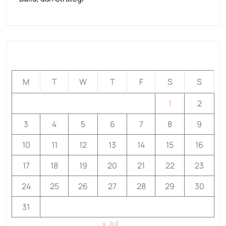
August 2026
M
T
W
T
F
S
S
1
2
3
4
5
6
7
8
9
10
11
12
13
14
15
16
17
18
19
20
21
22
23
24
25
26
27
28
29
30
31
« Jul