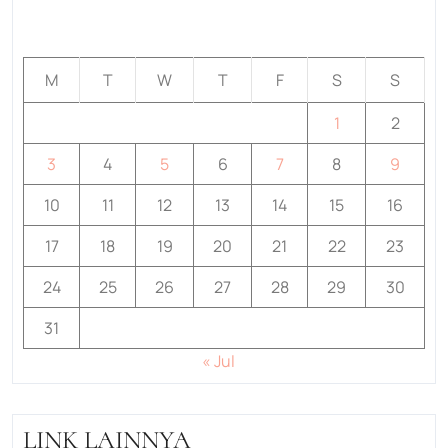
August 2026
M
T
W
T
F
S
S
1
2
3
4
5
6
7
8
9
10
11
12
13
14
15
16
17
18
19
20
21
22
23
24
25
26
27
28
29
30
31
« Jul
LINK LAINNYA