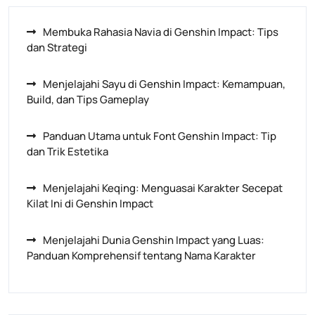
Membuka Rahasia Navia di Genshin Impact: Tips
dan Strategi
Menjelajahi Sayu di Genshin Impact: Kemampuan,
Build, dan Tips Gameplay
Panduan Utama untuk Font Genshin Impact: Tip
dan Trik Estetika
Menjelajahi Keqing: Menguasai Karakter Secepat
Kilat Ini di Genshin Impact
Menjelajahi Dunia Genshin Impact yang Luas:
Panduan Komprehensif tentang Nama Karakter