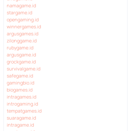
namagame.id
stargame.id
opengaming.id
winnergames.id
argusgames.id
zilonggame.id
rubygame.id
argusgame.id
grockgame.id
survivalgame.id
safegame.id
gamingbio.id
biogames.id
intragames.id
introgaming.id
tempatgames.id
suaragame.id
intragame.id