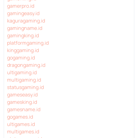
gamerpro.id
gamingeasy.id
kaguragaming.id
gamingname.id
gamingking.id
platformgaming.id
kinggaming.id
gogaming.id
dragongaming.id
ultigaming.id
multigaming.id
statusgaming.id
gameseasy.id
gamesking.id
gamesname.id
gogames.id
ultigames.id
multigames.id