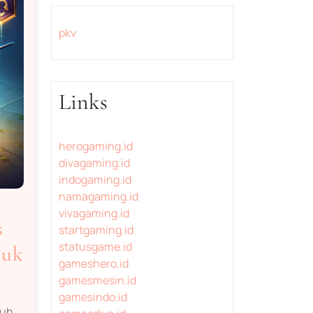
pkv
Links
herogaming.id
divagaming.id
indogaming.id
namagaming.id
vivagaming.id
s
startgaming.id
statusgame.id
tuk
gameshero.id
gamesmesin.id
gamesindo.id
ruh