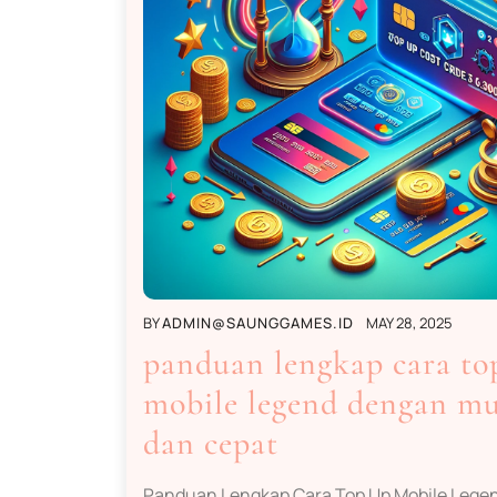
BY
ADMIN@SAUNGGAMES.ID
MAY 28, 2025
panduan lengkap cara to
mobile legend dengan m
dan cepat
Panduan Lengkap Cara Top Up Mobile Lege