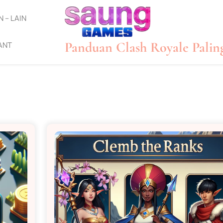
N – LAIN
Panduan Clash Royale Palin
ANT