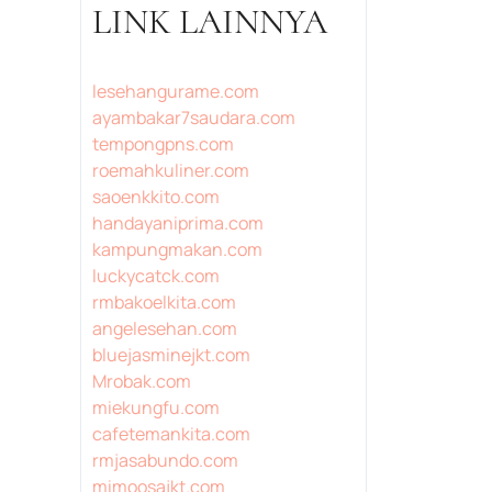
LINK LAINNYA
lesehangurame.com
ayambakar7saudara.com
tempongpns.com
roemahkuliner.com
saoenkkito.com
handayaniprima.com
kampungmakan.com
luckycatck.com
rmbakoelkita.com
angelesehan.com
bluejasminejkt.com
Mrobak.com
miekungfu.com
cafetemankita.com
rmjasabundo.com
mimoosajkt.com