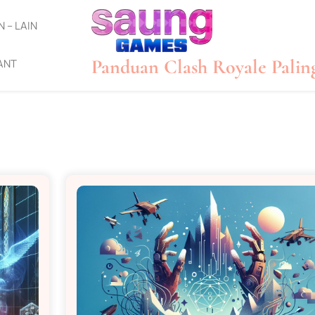
N – LAIN
Panduan Clash Royale Palin
ANT