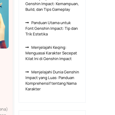
Genshin Impact: Kemampuan,
Build, dan Tips Gameplay
Panduan Utama untuk
Font Genshin Impact: Tip dan
Trik Estetika
Menjelajahi Keqing:
Menguasai Karakter Secepat
Kilat Ini di Genshin Impact
Menjelajahi Dunia Genshin
Impact yang Luas: Panduan
Komprehensif tentang Nama
Karakter
ena)