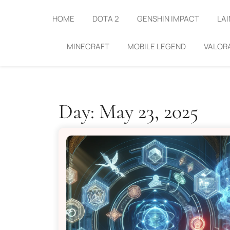
Skip
to
HOME
DOTA 2
GENSHIN IMPACT
LAI
content
MINECRAFT
MOBILE LEGEND
VALOR
Day:
May 23, 2025