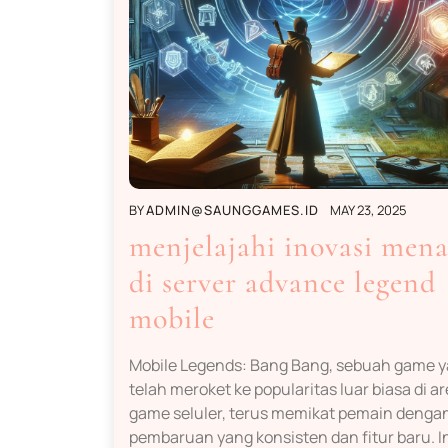
BY
ADMIN@SAUNGGAMES.ID
MAY 23, 2025
menjelajahi inovasi mena
di server advance legend
mobile
Mobile Legends: Bang Bang, sebuah game 
telah meroket ke popularitas luar biasa di a
game seluler, terus memikat pemain denga
pembaruan yang konsisten dan fitur baru. In