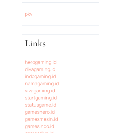
pkv
Links
herogaming.id
divagaming.id
indogaming.id
namagaming.id
vivagaming.id
startgaming.id
statusgame.id
gameshero.id
gamesmesin.id
gamesindo.id