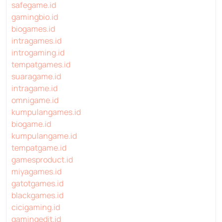
safegame.id
gamingbio.id
biogames.id
intragames.id
introgaming.id
tempatgames.id
suaragame.id
intragame.id
omnigame.id
kumpulangames.id
biogame.id
kumpulangame.id
tempatgame.id
gamesproduct.id
miyagames.id
gatotgames.id
blackgames.id
cicigaming.id
gamingedit.id