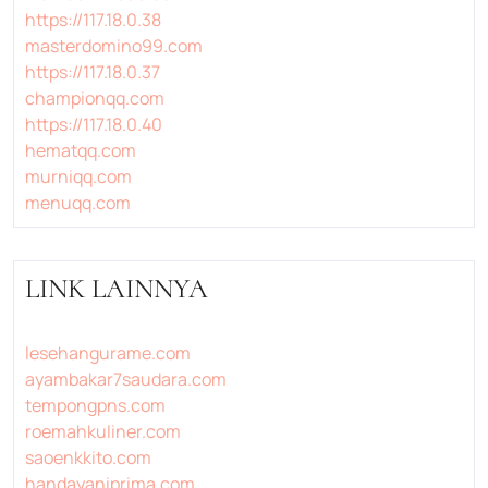
https://117.18.0.38
masterdomino99.com
https://117.18.0.37
championqq.com
https://117.18.0.40
hematqq.com
murniqq.com
menuqq.com
LINK LAINNYA
lesehangurame.com
ayambakar7saudara.com
tempongpns.com
roemahkuliner.com
saoenkkito.com
handayaniprima.com