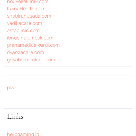
nouvelleklinik.com
KainaHealth.com
shabirahusada.com
yadikacare.com
astaclinic.com
ibnusinalombok.com
grahamedicalkurdi.com
dyanzacare.com
griyabromoclinic.com
pkv
Links
herogaming.id