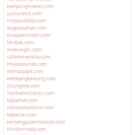
kampungmakan.com
luckycatck.com
rmbakoelkita.com
angelesehan.com
bluejasminejkt.com
Mrobak.com
miekungfu.com
cafetemankita.com
rmjasabundo.com
mimoosajkt.com
kembangkawung.com
chungiwa.com
ikanbakarcianjur.com
kpjisehat.com
mitrasehatklinik.com
kpbanjar.com
kemanggisanmedical.com
kliniknirmala.com