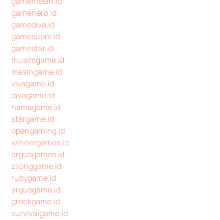
gamemesin.id
gamehero.id
gamediva.id
gamesuper.id
gamestar.id
musimgame.id
mesingame.id
vivagame.id
divagame.id
namagame.id
stargame.id
opengaming.id
winnergames.id
argusgames.id
zilonggame.id
rubygame.id
argusgame.id
grockgame.id
survivalgame.id