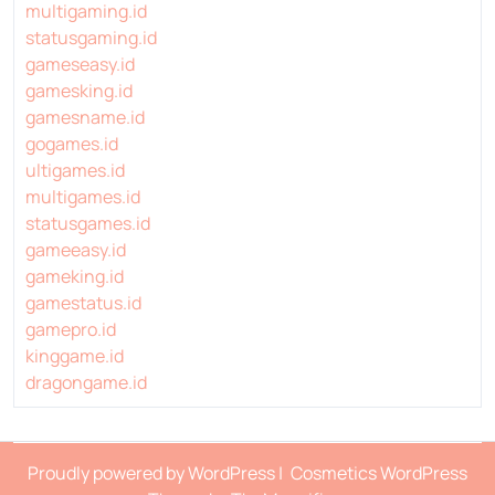
multigaming.id
statusgaming.id
gameseasy.id
gamesking.id
gamesname.id
gogames.id
ultigames.id
multigames.id
statusgames.id
gameeasy.id
gameking.id
gamestatus.id
gamepro.id
kinggame.id
dragongame.id
Proudly powered by WordPress
|
Cosmetics WordPress