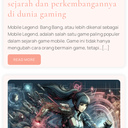
sejarah dan perkembangannya
di dunia gaming
Mobile Legend: Bang Bang, atau lebih dikenal sebagai
Mobile Legend, adalah salah satu game paling populer
dalam sejarah game mobile. Game ini tidak hanya
mengubah cara orang bermain game, tetapi…[...]
READ MORE