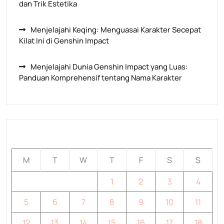
dan Trik Estetika
Menjelajahi Keqing: Menguasai Karakter Secepat
Kilat Ini di Genshin Impact
Menjelajahi Dunia Genshin Impact yang Luas:
Panduan Komprehensif tentang Nama Karakter
May 2025
M
T
W
T
F
S
S
1
2
3
4
5
6
7
8
9
10
11
12
13
14
15
16
17
18