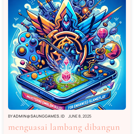
BY
ADMIN@SAUNGGAMES.ID
JUNE 8, 2025
menguasai lambang dibangun