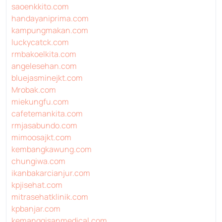
saoenkkito.com
handayaniprima.com
kampungmakan.com
luckycatck.com
rmbakoelkita.com
angelesehan.com
bluejasminejkt.com
Mrobak.com
miekungfu.com
cafetemankita.com
rmjasabundo.com
mimoosajkt.com
kembangkawung.com
chungiwa.com
ikanbakarcianjur.com
kpjisehat.com
mitrasehatklinik.com
kpbanjar.com
kemanggisanmedical.com